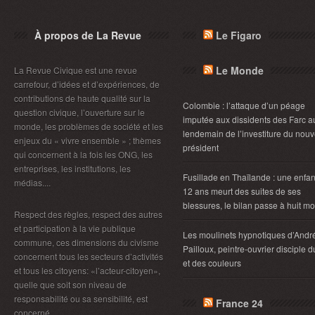
À propos de La Revue
Le Figaro
Le Monde
La Revue Civique est une revue
carrefour, d’idées et d’expériences, de
contributions de haute qualité sur la
Colombie : l’attaque d’un péage
question civique, l’ouverture sur le
imputée aux dissidents des Farc a
monde, les problèmes de société et les
lendemain de l’investiture du nou
enjeux du « vivre ensemble » ; thèmes
président
qui concernent à la fois les ONG, les
entreprises, les institutions, les
Fusillade en Thaïlande : une enfan
médias....
12 ans meurt des suites de ses
blessures, le bilan passe à huit mo
Respect des règles, respect des autres
et participation à la vie publique
Les moulinets hypnotiques d’Andr
commune, ces dimensions du civisme
Pailloux, peintre-ouvrier disciple d
concernent tous les secteurs d’activités
et des couleurs
et tous les citoyens: «l’acteur-citoyen»,
quelle que soit son niveau de
responsabilité ou sa sensibilité, est
France 24
concerné.