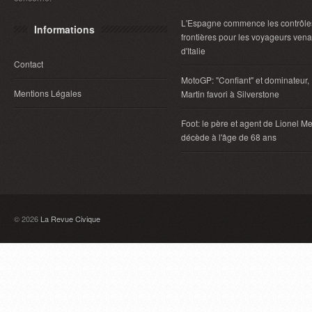
L'Espagne commence les contrôle
Informations
frontières pour les voyageurs vena
d'Italie
Contact
MotoGP: "Confiant" et dominateur,
Mentions Légales
Martin favori à Silverstone
Foot: le père et agent de Lionel Me
décède à l'âge de 68 ans
© 2026
La Revue Civique