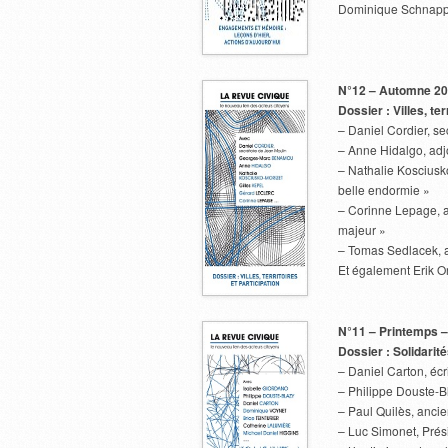
Dominique Schnap
N°12 – Automne 2
Dossier : Villes, ter
– Daniel Cordier, se
– Anne Hidalgo, adjo
– Nathalie Kosciusko
belle endormie »
– Corinne Lepage, a
majeur »
– Tomas Sedlacek, a
Et également Erik O
N°11 – Printemps –
Dossier : Solidarité
– Daniel Carton, éc
– Philippe Douste-B
– Paul Quilès, ancien
– Luc Simonet, Prés