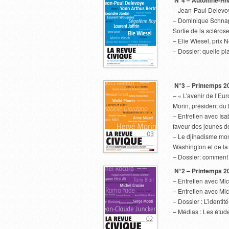
N°4 – Automne-Hi
– Jean-Paul Delevoy
– Dominique Schnapp
Sortie de la scléro
– Elie Wiesel, prix 
– Dossier: quelle pl
N°3 – Printemps 2
– « L’avenir de l’Eu
Morin, président du
– Entretien avec Isa
faveur des jeunes d
– Le djihadisme mond
Washington et de l
– Dossier: comment 
N°2 – Printemps 2
– Entretien avec Mic
– Entretien avec Mi
– Dossier : L’identi
– Médias : Les étud