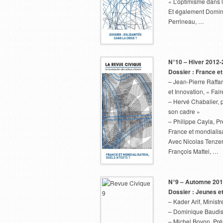
« L’optimisme dans l
Et également Domini
Perrineau, …
N°10 – Hiver 2012
Dossier : France et
– Jean-Pierre Raffar
et Innovation, « Fai
– Hervé Chabalier, p
son cadre »
– Philippe Cayla, Pr
France et mondialisa
Avec Nicolas Tenzer
François Mattei, …
N°9 – Automne 20
Dossier : Jeunes et
– Kader Arif, Minist
– Dominique Baudis,
– Michel Boyon, Prés