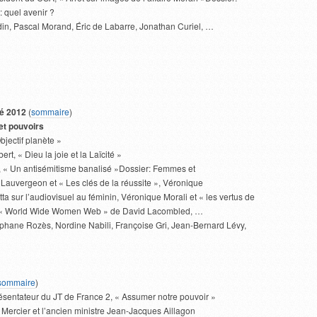
 quel avenir ?
in, Pascal Morand, Éric de Labarre, Jonathan Curiel, …
té 2012
(
sommaire
)
et pouvoirs
bjectif planète »
ert, « Dieu la joie et la Laïcité »
, « Un antisémitisme banalisé »Dossier: Femmes et
Lauvergeon et « Les clés de la réussite », Véronique
ta sur l’audiovisuel au féminin, Véronique Morali et « les vertus de
 « World Wide Women Web » de David Lacombled, …
hane Rozès, Nordine Nabili, Françoise Gri, Jean-Bernard Lévy,
sommaire
)
ésentateur du JT de France 2, « Assumer notre pouvoir »
 Mercier et l’ancien ministre Jean-Jacques Aillagon