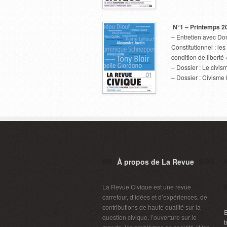
N°1 – Printemps 2
– Entretien avec Do
Constitutionnel : les
condition de liberté 
– Dossier : Le civi
– Dossier : Civisme 
À propos de La Revue
La Revue Civique est une revue
carrefour, d’idées et d’expériences, de
contributions de haute qualité sur la
E
question civique, l’ouverture sur le
t