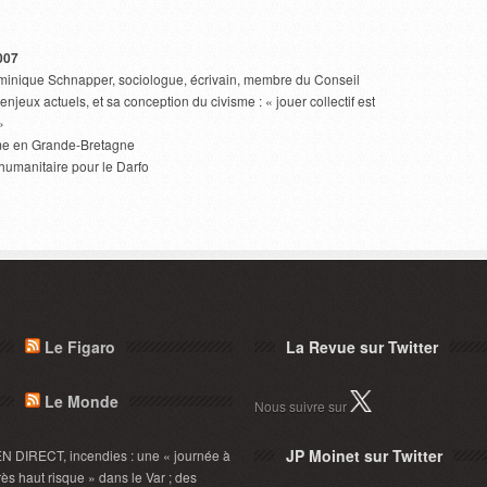
007
minique Schnapper, sociologue, écrivain, membre du Conseil
 enjeux actuels, et sa conception du civisme : « jouer collectif est
»
sme en Grande-Bretagne
humanitaire pour le Darfo
Le Figaro
La Revue sur Twitter
Le Monde
Nous suivre sur
JP Moinet sur Twitter
N DIRECT, incendies : une « journée à
rès haut risque » dans le Var ; des