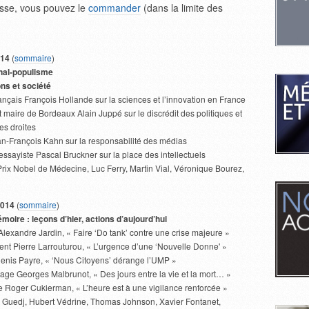
esse, vous pouvez le
commander
(dans la limite des
014
(
sommaire
)
onal-populisme
ns et société
français François Hollande sur la sciences et l’innovation en France
et maire de Bordeaux Alain Juppé sur le discrédit des politiques et
es droites
ean-François Kahn sur la responsabilité des médias
’essayiste Pascal Bruckner sur la place des intellectuels
rix Nobel de Médecine, Luc Ferry, Martin Vial, Véronique Bourez,
2014
(
sommaire
)
ire : leçons d’hier, actions d’aujourd’hui
Alexandre Jardin, « Faire ‘Do tank’ contre une crise majeure »
ident Pierre Larrouturou, « L’urgence d’une ‘Nouvelle Donne' »
f Denis Payre, « ‘Nous Citoyens’ dérange l’UMP »
otage Georges Malbrunot, « Des jours entre la vie et la mort… »
e Roger Cukierman, « L’heure est à une vigilance renforcée »
 Guedj, Hubert Védrine, Thomas Johnson, Xavier Fontanet,