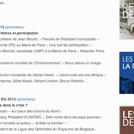
per…
013
(
sommaire
)
ritoires et participation
crétaire de Jean Moulin, « Paroles de Résistant iconoclaste »
inte (PS) au Maire de Paris « Une soif de participation »
-Morizet, candidate (UMP) à la Mairie de Paris « Réveiller Paris,
ncienne ministre de l’Environnement, « Nous ratons un virage
ncien conseiller de Vaclav Havel, « L’économie est une éthique »
rsenna, Gilles Kepel, Gérard Leclerc, Bruno Rebelle, …
 Été 2013
(
sommaire
)
s dans la crise ?
rivain « Au coeur des corons du Nord »
lazy, Président d’UNITAID, « Des morts dans les pays pauvres »
 ministre et auteur, « Arrêter la bombe ! »
ident de la Ligue des Optimistes du Royaume de Belgique,