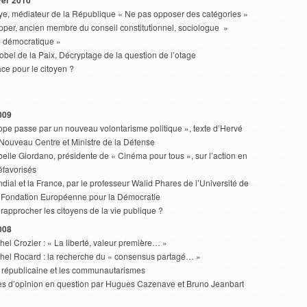
ver 2010
e, médiateur de la République « Ne pas opposer des catégories »
er, ancien membre du conseil constitutionnel, sociologue »
se démocratique »
Nobel de la Paix, Décryptage de la question de l’otage
ace pour le citoyen ?
009
rope passe par un nouveau volontarisme politique », texte d’Hervé
 Nouveau Centre et Ministre de la Défense
belle Giordano, présidente de « Cinéma pour tous », sur l’action en
éfavorisés
ial et la France, par le professeur Walid Phares de l’Université de
a Fondation Européenne pour la Démocratie
rapprocher les citoyens de la vie publique ?
008
hel Crozier : « La liberté, valeur première… »
chel Rocard : la recherche du « consensus partagé… »
té républicaine et les communautarismes
es d’opinion en question par Hugues Cazenave et Bruno Jeanbart