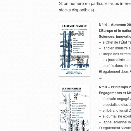
Si un numéro en particulier vous intér
stocks disponibles).
N°14 – Automne 2
L’Europe et le nati
Sciences, innovatio
– le Chef de l’État 
– l’ancien ministre 
l’Europe des extrêm
– l’ex journaliste J
– les réflexions de l
Et également deux P
…
N°13 – Printemps 
Engagements et Mémo
– l’écrivain engagé 
– le socialiste diss
– le libéral offensi
– le journaliste ex-
– l’appel solennel d
Et également Nicole