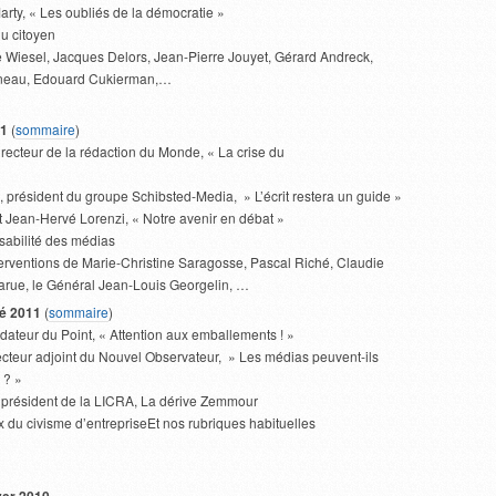
rty, « Les oubliés de la démocratie »
du citoyen
 Wiesel, Jacques Delors, Jean-Pierre Jouyet, Gérard Andreck,
ineau, Edouard Cukierman,…
1
(
sommaire
)
directeur de la rédaction du Monde, « La crise du
, président du groupe Schibsted-Media, » L’écrit restera un guide »
t Jean-Hervé Lorenzi, « Notre avenir en débat »
sabilité des médias
terventions de Marie-Christine Saragosse, Pascal Riché, Claudie
arue, le Général Jean-Louis Georgelin, …
té 2011
(
sommaire
)
dateur du Point, « Attention aux emballements ! »
ecteur adjoint du Nouvel Observateur, » Les médias peuvent-ils
 ? »
 président de la LICRA, La dérive Zemmour
x du civisme d’entrepriseEt nos rubriques habituelles