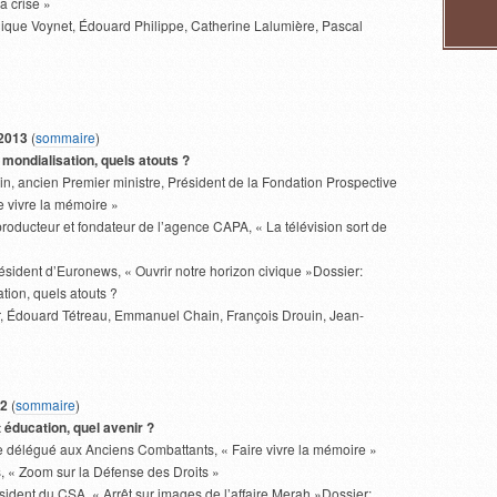
a crise »
que Voynet, Édouard Philippe, Catherine Lalumière, Pascal
-2013
(
sommaire
)
 mondialisation, quels atouts ?
in, ancien Premier ministre, Président de la Fondation Prospective
re vivre la mémoire »
roducteur et fondateur de l’agence CAPA, « La télévision sort de
ésident d’Euronews, « Ouvrir notre horizon civique »Dossier:
tion, quels atouts ?
, Édouard Tétreau, Emmanuel Chain, François Drouin, Jean-
12
(
sommaire
)
 éducation, quel avenir ?
re délégué aux Anciens Combattants, « Faire vivre la mémoire »
 « Zoom sur la Défense des Droits »
ident du CSA, « Arrêt sur images de l’affaire Merah »Dossier: