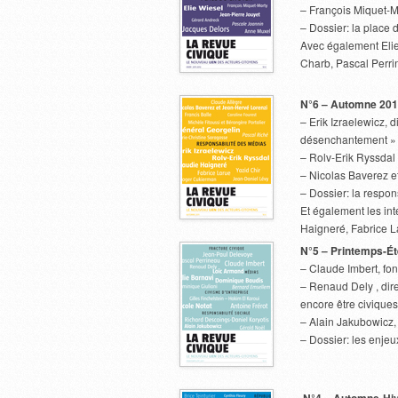
– François Miquet-Ma
– Dossier: la place 
Avec également Elie
Charb, Pascal Perr
N°6 –
Automne 201
– Erik Izraelewicz, 
désenchantement »
– Rolv-Erik Ryssdal 
– Nicolas Baverez e
– Dossier: la respon
Et également les in
Haigneré, Fabrice L
N°5 – Printemps-É
– Claude Imbert, fon
– Renaud Dely , dir
encore être civiques
– Alain Jakubowicz,
– Dossier: les enjeu