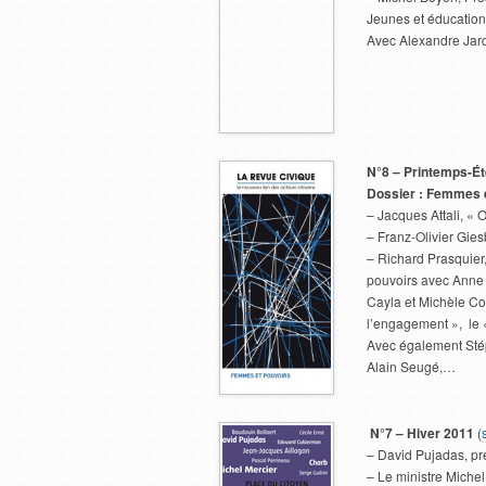
Jeunes et éducation:
Avec Alexandre Jard
N°8 – Printemps-É
Dossier : Femmes 
– Jacques Attali, « O
– Franz-Olivier Giesb
– Richard Prasquier
pouvoirs avec Anne 
Cayla et Michèle Cot
l’engagement », le
Avec également Stép
Alain Seugé,…
N°7 – Hiver 2011
(
– David Pujadas, pr
– Le ministre Michel