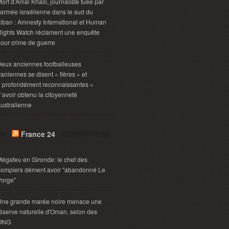
ort d’Amal Khalil, journaliste tuée par
’armée israélienne dans le sud du
iban : Amnesty International et Human
ights Watch réclament une enquête
our crime de guerre
eux anciennes footballeuses
raniennes se disent « fières » et
 profondément reconnaissantes »
’avoir obtenu la citoyenneté
ustralienne
France 24
égafeu en Gironde: le chef des
pompiers dément avoir "abandonné Le
Porge"
Une grande marée noire menace une
éserve naturelle d'Oman, selon des
ONG