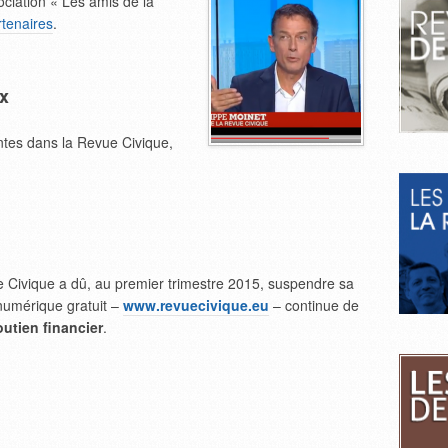
ociation « Les amis de la
rtenaires
.
ux
ntes dans la Revue Civique,
e Civique a dû, au premier trimestre 2015, suspendre sa
 numérique gratuit –
www.revuecivique.eu
– continue de
utien financier
.