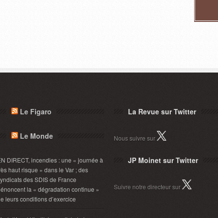
Le Figaro
La Revue sur Twitter
Le Monde
Nous suivre sur
JP Moinet sur Twitter
N DIRECT, incendies : une « journée à
rès haut risque » dans le Var ; des
yndicats des SDIS de France
Suivre notre directeur sur
énoncent la « dégradation continue »
e leurs conditions d’exercice