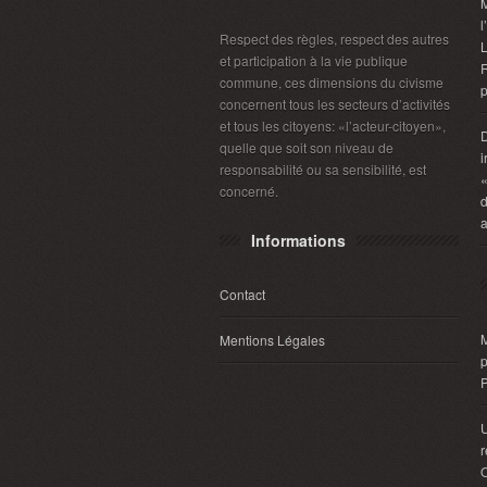
M
l
Respect des règles, respect des autres
L
et participation à la vie publique
R
commune, ces dimensions du civisme
p
concernent tous les secteurs d’activités
et tous les citoyens: «l’acteur-citoyen»,
D
quelle que soit son niveau de
i
responsabilité ou sa sensibilité, est
«
concerné.
d
a
Informations
Contact
M
Mentions Légales
r