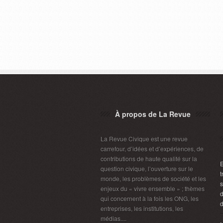
À propos de La Revue
La Revue Civique est une revue
carrefour, d’idées et d’expériences, de
contributions de haute qualité sur la
E
question civique, l’ouverture sur le
t
monde, les problèmes de société et les
s
enjeux du « vivre ensemble » ; thèmes
d
qui concernent à la fois les ONG, les
d
entreprises, les institutions, les
médias....