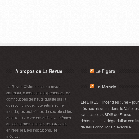
À propos de La Revue
Le Figaro
Le Monde
La Revue Civique est une revue
carrefour, d’idées et d’expériences, de
contributions de haute qualité sur la
EN DIRECT, incendies : une « jou
question civique, l’ouverture sur le
très haut risque » dans le Var ; des
monde, les problèmes de société et les
syndicats des SDIS de France
enjeux du « vivre ensemble » ; thèmes
dénoncent la « dégradation contin
qui concernent à la fois les ONG, les
de leurs conditions d’exercice
entreprises, les institutions, les
médias....