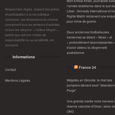
Mort d’Amal Khalil, journaliste tué
l’armée israélienne dans le sud du
Respect des règles, respect des autres
Liban : Amnesty International et 
et participation à la vie publique
Rights Watch réclament une enqu
commune, ces dimensions du civisme
pour crime de guerre
concernent tous les secteurs d’activités
et tous les citoyens: «l’acteur-citoyen»,
Deux anciennes footballeuses
quelle que soit son niveau de
iraniennes se disent « fières » et
responsabilité ou sa sensibilité, est
« profondément reconnaissantes 
concerné.
d’avoir obtenu la citoyenneté
australienne
Informations
France 24
Contact
Mégafeu en Gironde: le chef des
Mentions Légales
pompiers dément avoir "abandonn
Porge"
Une grande marée noire menace 
réserve naturelle d'Oman, selon d
ONG