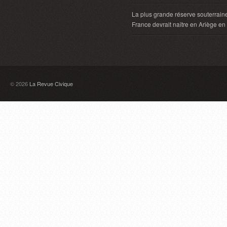
La plus grande réserve souterrain
France devrait naître en Ariège e
© 2026
La Revue Civique