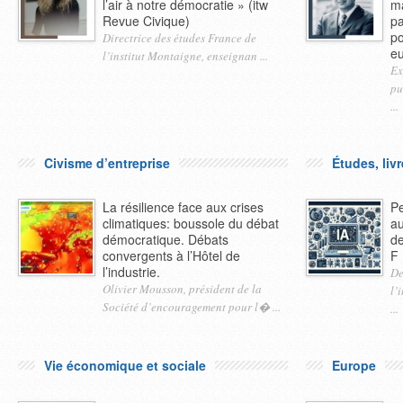
l’air à notre démocratie » (itw
ma
Revue Civique)
p
po
Directrice des études France de
e
l’institut Montaigne, enseignan ...
Ex
pu
...
Civisme d’entreprise
Études, liv
La résilience face aux crises
Pe
climatiques: boussole du débat
au
démocratique. Débats
de
convergents à l’Hôtel de
F
l’industrie.
De
Olivier Mousson, président de la
l’
Société d’encouragement pour l� ...
...
Vie économique et sociale
Europe