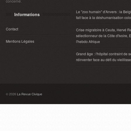
concerné.
Le "zoo humain" d'Anvers : la Belg
Informations
fait face à la déshumanisation col
Contact
Crise migratoire à Ceuta, Hervé R
sélectionneur de la Côte d'Ivoire, E
Mentions Légales
l'hebdo Afrique
Grand âge : l'hôpital contraint de s
réinventer face au défi du vieillis
© 2026
La Revue Civique