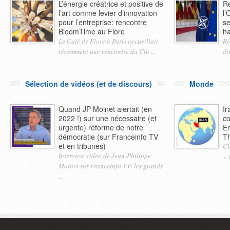
L’énergie créatrice et positive de
Re
l’art comme levier d’innovation
l’
pour l’entreprise: rencontre
se
BloomTime au Flore
ha
Le Café de Flore à Paris accueillait
Ré
récemment une rencontre du Clu ...
di
Sélection de vidéos (et de discours)
Monde
Quand JP Moinet alertait (en
Ir
2022 !) sur une nécessaire (et
co
urgente) réforme de notre
En
démocratie (sur Franceinfo TV
Th
et en tribunes)
Cl
Interview vidéo de Jean-Philippe
« 
Moinet sur Franceinfo TV: les grands
...