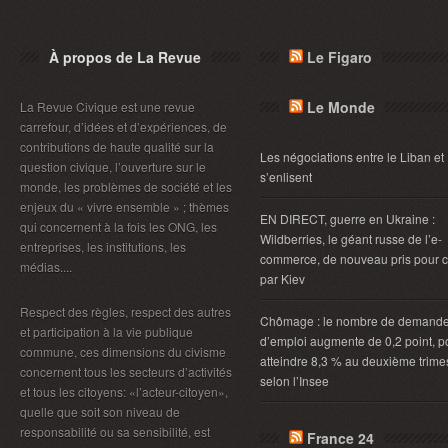
À propos de La Revue
Le Figaro
Le Monde
La Revue Civique est une revue
carrefour, d’idées et d’expériences, de
contributions de haute qualité sur la
Les négociations entre le Liban et 
question civique, l’ouverture sur le
s’enlisent
monde, les problèmes de société et les
enjeux du « vivre ensemble » ; thèmes
EN DIRECT, guerre en Ukraine :
qui concernent à la fois les ONG, les
Wildberries, le géant russe de l’e-
entreprises, les institutions, les
commerce, de nouveau pris pour c
médias....
par Kiev
Respect des règles, respect des autres
Chômage : le nombre de demand
et participation à la vie publique
d’emploi augmente de 0,2 point, p
commune, ces dimensions du civisme
atteindre 8,3 % au deuxième trimes
concernent tous les secteurs d’activités
selon l’Insee
et tous les citoyens: «l’acteur-citoyen»,
quelle que soit son niveau de
responsabilité ou sa sensibilité, est
France 24