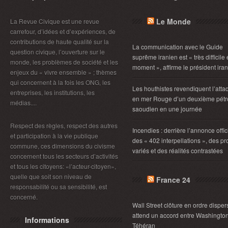
Le Monde
La Revue Civique est une revue
carrefour, d’idées et d’expériences, de
contributions de haute qualité sur la
La communication avec le Guide
question civique, l’ouverture sur le
suprême iranien est « très difficile
monde, les problèmes de société et les
moment », affirme le président ira
enjeux du « vivre ensemble » ; thèmes
qui concernent à la fois les ONG, les
Les houthistes revendiquent l’atta
entreprises, les institutions, les
en mer Rouge d’un deuxième pétro
médias....
saoudien en une journée
Respect des règles, respect des autres
Incendies : derrière l’annonce offic
et participation à la vie publique
des « 402 interpellations », des pro
commune, ces dimensions du civisme
variés et des réalités contrastées
concernent tous les secteurs d’activités
et tous les citoyens: «l’acteur-citoyen»,
quelle que soit son niveau de
France 24
responsabilité ou sa sensibilité, est
concerné.
Wall Street clôture en ordre disper
attend un accord entre Washington
Informations
Téhéran