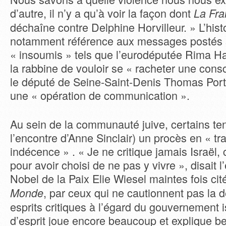
d’autre, il n’y a qu’à voir la façon dont
La Fr
déchaîne contre Delphine Horvilleur. » L’histo
notamment référence aux messages postés s
« insoumis » tels que l’eurodéputée Rima H
la rabbine de vouloir se « racheter une cons
le député de Seine-Saint-Denis Thomas Por
une « opération de communication ».
Au sein de la communauté juive, certains te
l’encontre d’Anne Sinclair) un procès en « tra
indécence » . « Je ne critique jamais Israël, c
pour avoir choisi de ne pas y vivre », disait l’
Nobel de la Paix Elie Wiesel maintes fois cit
, par ceux qui ne cautionnent pas la
Monde
esprits critiques à l’égard du gouvernement i
d’esprit joue encore beaucoup et explique b