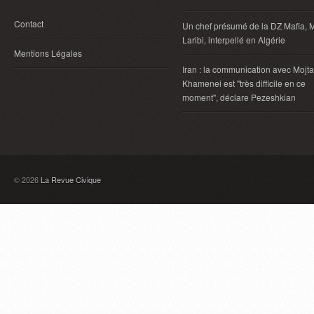
Contact
Un chef présumé de la DZ Mafia, 
Laribi, interpellé en Algérie
Mentions Légales
Iran : la communication avec Mojt
Khamenei est "très difficile en ce
moment", déclare Pezeshkian
© 2026
La Revue Civique