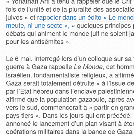
» Yonathan Arfi a tenu à rappeler que le Crif 
fois de l’unité et de la pluralité des associati
juives » et
rappeler dans un édito « Le monde 
meute, ni une secte »,
« quelques principes 
débats qui animent le monde juif ne soient 
pour les antisémites ».
Le 6 mai, interrogé lors d’un colloque sur sa 
guerre à Gaza rappelle
, cet homm
Le Monde
israélien, fondamentaliste religieux, a affir
Gaza serait totalement détruite » à l’issue d
par l’Etat hébreu dans l’enclave palestinienn
affirmé que la population gazaouie, après av
vers le sud, commencerait à « partir en gra
pays tiers ». Dans les jours qui ont précédé, 
annoncé le lancement d’un plan visant à éte
opérations militaires dans la bande de Gaza