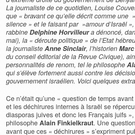
La journaliste de ce quotidien, Louise Couvela
que « bravant ce qu’elle décrit comme une »
silence » et le faisant par »amour d’Israël », 
rabbine
Delphine Horvilleur
a dénoncé, dan
mai), la « déroute politique » de l’Etat hébre
la journaliste
Anne Sinclair
, l’historien
Marc
du conseil éditorial de la Revue Civique), ai
personnalités de renom, tel le philosophe
Al
qui s’élève fortement aussi contre les décisi
gouvernement israélien. Voici quelques extrait
Ce n’était qu’une « question de temps avant 
et les déchirures internes à Israël se répercu
diasporas juives et donc les Français juifs »,
philosophe
. Une question
Alain Finkielkraut
avant que ces « déchirures » s’expriment p