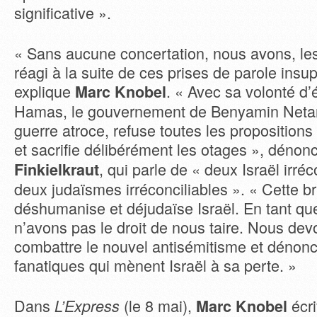
significative ».
« Sans aucune concertation, nous avons, les 
réagi à la suite de ces prises de parole insu
explique
. « Avec sa volonté d’
Marc Knobel
Hamas, le gouvernement de Benyamin Net
guerre atroce, refuse toutes les propositions
et sacrifie délibérément les otages », déno
, qui parle de « deux Israël irréc
Finkielkraut
deux judaïsmes irréconciliables ». « Cette br
déshumanise et déjudaïse Israël. En tant que
n’avons pas le droit de nous taire. Nous de
combattre le nouvel antisémitisme et dénonc
fanatiques qui mènent Israël à sa perte. »
Dans
(le 8 mai),
écri
L’Express
Marc Knobel