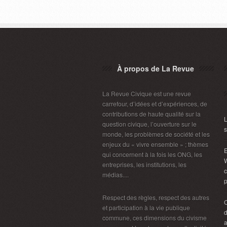
À propos de La Revue
La Revue Civique est une revue
carrefour, d’idées et d’expériences, de
contributions de haute qualité sur la
L
question civique, l’ouverture sur le
s
monde, les problèmes de société et les
enjeux du « vivre ensemble » ; thèmes
E
qui concernent à la fois les ONG, les
W
entreprises, les institutions, les
c
médias....
p
Respect des règles, respect des autres
et participation à la vie publique
d
commune, ces dimensions du civisme
a