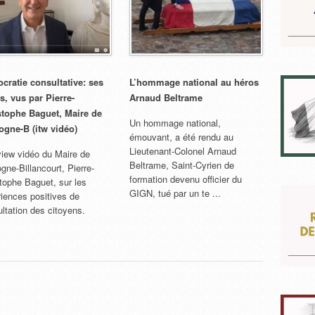
cratie consultative: ses
L’hommage national au héros
s, vus par Pierre-
Arnaud Beltrame
stophe Baguet, Maire de
Un hommage national,
ogne-B (itw vidéo)
émouvant, a été rendu au
Lieutenant-Colonel Arnaud
view vidéo du Maire de
Beltrame, Saint-Cyrien de
gne-Billancourt, Pierre-
formation devenu officier du
tophe Baguet, sur les
GIGN, tué par un te ...
iences positives de
ltation des citoyens.