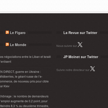
Le Figaro
La Revue sur Twitter
Le Monde
Nous suivre sur
JP Moinet sur Twitter
es négociations entre le Liban et Israël
’enlisent
Suivre notre directeur sur
N DIRECT, guerre en Ukraine :
ildberries, le géant russe de l’e-
ommerce, de nouveau pris pour cible
ar Kiev
Chômage : le nombre de demandeurs
’emploi augmente de 0,2 point, pour
tteindre 8,3 % au deuxième trimestre,