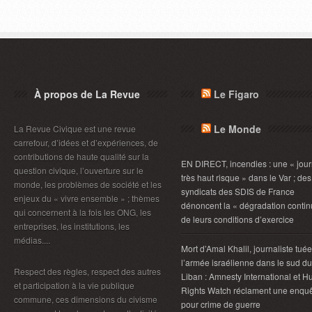
À propos de La Revue
Le Figaro
Le Monde
La Revue Civique est une revue
carrefour, d’idées et d’expériences, de
contributions de haute qualité sur la
EN DIRECT, incendies : une « jou
question civique, l’ouverture sur le
très haut risque » dans le Var ; des
monde, les problèmes de société et les
syndicats des SDIS de France
enjeux du « vivre ensemble » ; thèmes
dénoncent la « dégradation contin
qui concernent à la fois les ONG, les
de leurs conditions d’exercice
entreprises, les institutions, les
médias....
Mort d’Amal Khalil, journaliste tué
l’armée israélienne dans le sud du
Respect des règles, respect des autres
Liban : Amnesty International et 
et participation à la vie publique
Rights Watch réclament une enqu
commune, ces dimensions du civisme
pour crime de guerre