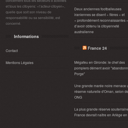
concernent tous les secteurs d’activités
et tous les citoyens: «l’acteur-citoyen»,
Deux anciennes footballeuses
quelle que soit son niveau de
iraniennes se disent « fières » et
responsabilité ou sa sensibilité, est
« profondément reconnaissantes 
concerné.
d’avoir obtenu la citoyenneté
australienne
Informations
France 24
Contact
Mégafeu en Gironde: le chef des
Mentions Légales
pompiers dément avoir "abandonn
Porge"
Une grande marée noire menace 
réserve naturelle d'Oman, selon d
ONG
La plus grande réserve souterrain
France devrait naître en Ariège e