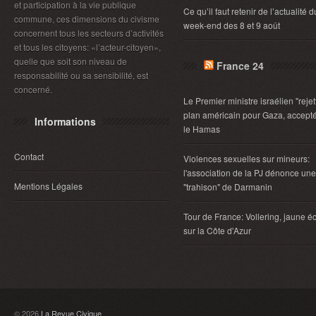
et participation à la vie publique
Ce qu’il faut retenir de l’actualité d
commune, ces dimensions du civisme
week-end des 8 et 9 août
concernent tous les secteurs d’activités
et tous les citoyens: «l’acteur-citoyen»,
quelle que soit son niveau de
France 24
responsabilité ou sa sensibilité, est
concerné.
Le Premier ministre israélien "rejet
plan américain pour Gaza, accept
Informations
le Hamas
Contact
Violences sexuelles sur mineurs:
l'association de la PJ dénonce une
Mentions Légales
"trahison" de Darmanin
Tour de France: Vollering, jaune éc
sur la Côte d'Azur
© 2026
La Revue Civique