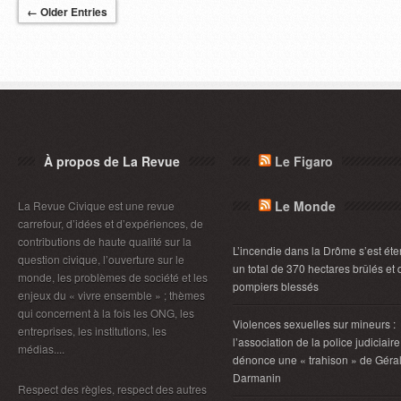
← Older Entries
À propos de La Revue
Le Figaro
Le Monde
La Revue Civique est une revue
carrefour, d’idées et d’expériences, de
contributions de haute qualité sur la
L’incendie dans la Drôme s’est éte
question civique, l’ouverture sur le
un total de 370 hectares brûlés et 
monde, les problèmes de société et les
pompiers blessés
enjeux du « vivre ensemble » ; thèmes
qui concernent à la fois les ONG, les
Violences sexuelles sur mineurs :
entreprises, les institutions, les
l’association de la police judiciaire
médias....
dénonce une « trahison » de Géra
Darmanin
Respect des règles, respect des autres