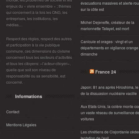
évacuations massives et alerte ro
enjeux du « vivre ensemble » ; thèmes
sur la côte est
qui concernent à la fois les ONG, les
entreprises, les institutions, les
Michel Dejeneffe, créateur de la
médias....
marionnette Tatayet, est mort
Respect des règles, respect des autres
Canicule et orages : vingt et un
et participation à la vie publique
départements en vigilance orange
commune, ces dimensions du civisme
dimanche
concernent tous les secteurs d’activités
et tous les citoyens: «l’acteur-citoyen»,
quelle que soit son niveau de
France 24
responsabilité ou sa sensibilité, est
concerné.
Japon: 81 ans après Hiroshima, le
de la dissuasion nucléaire vacille
Informations
Aux Etats-Unis, la colère monte co
Contact
un vaste réseau de surveillance d
voitures
Mentions Légales
Les chrétiens de Cisjordanie cèden
tentation de l'exil