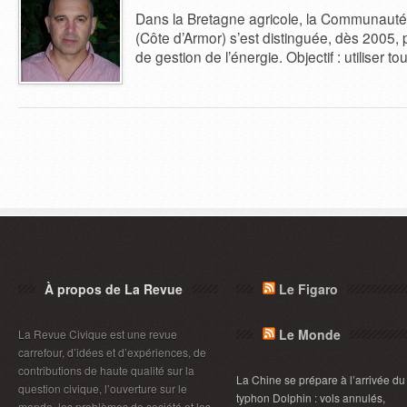
Dans la Bretagne agricole, la Communau
(Côte d’Armor) s’est distinguée, dès 2005, 
de gestion de l’énergie. Objectif : utiliser t
À propos de La Revue
Le Figaro
Le Monde
La Revue Civique est une revue
carrefour, d’idées et d’expériences, de
contributions de haute qualité sur la
La Chine se prépare à l’arrivée du
question civique, l’ouverture sur le
typhon Dolphin : vols annulés,
monde, les problèmes de société et les