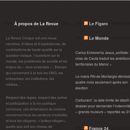
À propos de La Revue
Le Figaro
Le Monde
La Revue Civique est une revue
carrefour, d’idées et d’expériences, de
contributions de haute qualité sur la
Carlos Echeverria Jesus, politiste :
question civique, l’ouverture sur le
crise de Ceuta traduit les ambition
monde, les problèmes de société et les
territoriales du Maroc »
enjeux du « vivre ensemble » ; thèmes
qui concernent à la fois les ONG, les
Le maire RN de Montargis démiss
entreprises, les institutions, les
quatre mois seulement après son
médias....
élection
Respect des règles, respect des autres
Carburant : la date limite de dépôt
et participation à la vie publique
dossier pour demander l’indemnit
commune, ces dimensions du civisme
« grands rouleurs » reportée au 3
concernent tous les secteurs d’activités
et tous les citoyens: «l’acteur-citoyen»,
quelle que soit son niveau de
France 24