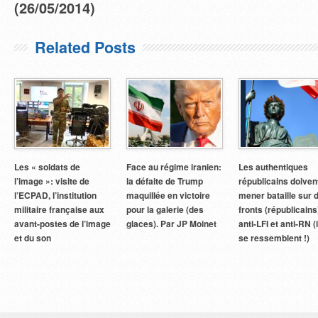
(26/05/2014)
Related Posts
Les « soldats de
Face au régime iranien:
Les authentiques
l’image »: visite de
la défaite de Trump
républicains doiven
l’ECPAD, l’institution
maquillée en victoire
mener bataille sur 
militaire française aux
pour la galerie (des
fronts (républicains
avant-postes de l’image
glaces). Par JP Moinet
anti-LFI et anti-RN (i
et du son
se ressemblent !)