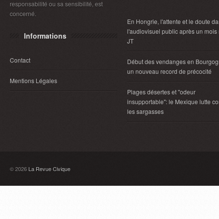
responsabilité ou sa sensibilité, est
concerné.
En Hongrie, l'attente et le doute d
l'audiovisuel public après un mois
Informations
JT
Contact
Début des vendanges en Bourgog
un nouveau record de précocité
Mentions Légales
Plages désertes et "odeur
insupportable": le Mexique lutte co
les sargasses
© 2026
La Revue Civique