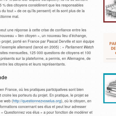
(85 % des citoyens considèrent que les responsables
du tout » de ce qu’ils pensent) et ils sont plus de la
ctionne mal.
veut une réponse à cette crise de confiance entre les
 nouveau « lien citoyen », un nouveau lieu d’échange,
 projet, porté en France par Pascal Derville et son équipe
 l’exemple allemand (lancé en 2005) : «
Parliament Watch
isites mensuelles, 125 000 questions de citoyens et 100
résents sur la plateforme, a permis, en Allemagne, de
ntre les citoyens et leurs représentants.
nde
en France, où les pratiques participatives sont bien
croire les porteurs du projet. En pratique, le projet se
me web (
http://questionnezvoselus.org
), où le citoyen, en
formations concernant ses élus et peut leur adresser
e « Questionnez vos élus » a pour fonction de modérer et