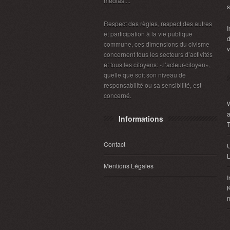
médias....
s
Respect des règles, respect des autres
I
et participation à la vie publique
d
commune, ces dimensions du civisme
v
concernent tous les secteurs d’activités
et tous les citoyens: «l’acteur-citoyen»,
quelle que soit son niveau de
responsabilité ou sa sensibilité, est
concerné.
W
a
Informations
Contact
U
L
Mentions Légales
I
K
m