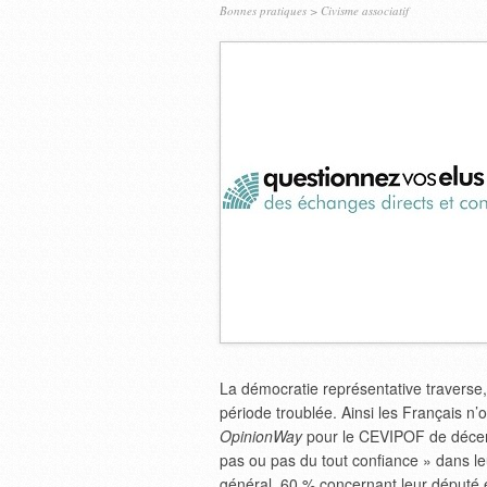
Bonnes pratiques
>
Civisme associatif
La démocratie représentative travers
période troublée. Ainsi les Français n’
OpinionWay
pour le CEVIPOF de décemb
pas ou pas du tout confiance » dans le
général, 60 % concernant leur député 