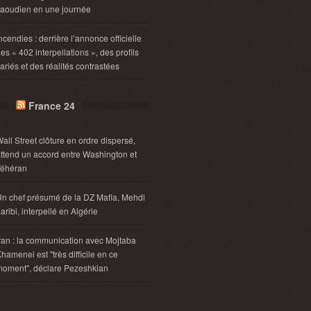
aoudien en une journée
ncendies : derrière l’annonce officielle
es « 402 interpellations », des profils
ariés et des réalités contrastées
France 24
all Street clôture en ordre dispersé,
ttend un accord entre Washington et
Téhéran
n chef présumé de la DZ Mafia, Mehdi
aribi, interpellé en Algérie
ran : la communication avec Mojtaba
hamenei est "très difficile en ce
oment", déclare Pezeshkian