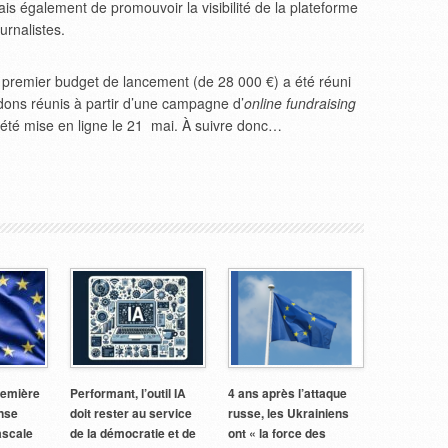
is également de promouvoir la visibilité de la plateforme
urnalistes.
n premier budget de lancement (de 28 000 €) a été réuni
dons réunis à partir d’une campagne d’
online fundraising
 été mise en ligne le 21 mai. À suivre donc…
remière
Performant, l’outil IA
4 ans après l’attaque
ense
doit rester au service
russe, les Ukrainiens
ascale
de la démocratie et de
ont « la force des