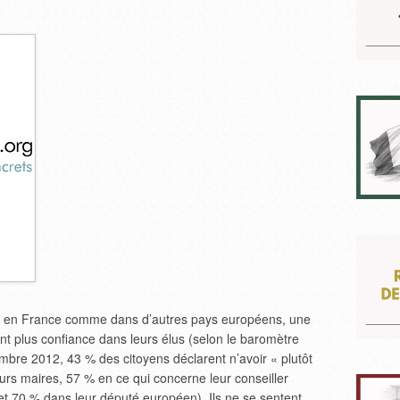
e, en France comme dans d’autres pays européens, une
ont plus confiance dans leurs élus (selon le baromètre
re 2012, 43 % des citoyens déclarent n’avoir « plutôt
urs maires, 57 % en ce qui concerne leur conseiller
et 70 % dans leur député européen). Ils ne se sentent