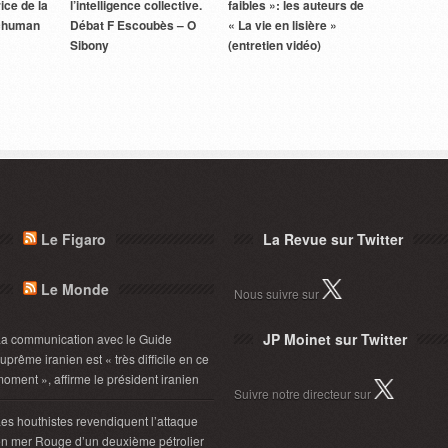
ice de la
l’intelligence collective.
faibles »: les auteurs de
Schuman
Débat F Escoubès – O
« La vie en lisière »
Sibony
(entretien vidéo)
Le Figaro
La Revue sur Twitter
Le Monde
Nous suivre sur
JP Moinet sur Twitter
a communication avec le Guide
uprême iranien est « très difficile en ce
oment », affirme le président iranien
Suivre notre directeur sur
es houthistes revendiquent l’attaque
n mer Rouge d’un deuxième pétrolier