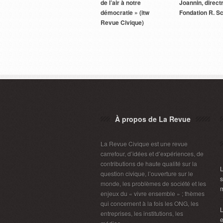
de l’air à notre
Joannin, directr
démocratie » (itw
Fondation R. 
Revue Civique)
À propos de La Revue
La Revue Civique est une revue
carrefour, d’idées et d’expériences, de
contributions de haute qualité sur la
L
question civique, l’ouverture sur le
s
monde, les problèmes de société et les
m
enjeux du « vivre ensemble » ; thèmes
qui concernent à la fois les ONG, les
L
entreprises, les institutions, les
e