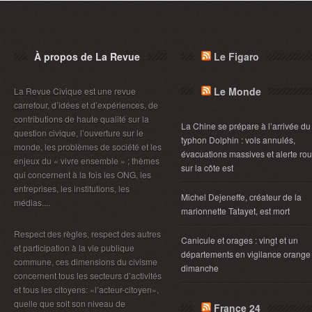
À propos de La Revue
Le Figaro
Le Monde
La Revue Civique est une revue
carrefour, d’idées et d’expériences, de
contributions de haute qualité sur la
La Chine se prépare à l’arrivée du
question civique, l’ouverture sur le
typhon Dolphin : vols annulés,
monde, les problèmes de société et les
évacuations massives et alerte ro
enjeux du « vivre ensemble » ; thèmes
sur la côte est
qui concernent à la fois les ONG, les
entreprises, les institutions, les
Michel Dejeneffe, créateur de la
médias....
marionnette Tatayet, est mort
Respect des règles, respect des autres
Canicule et orages : vingt et un
et participation à la vie publique
départements en vigilance orange
commune, ces dimensions du civisme
dimanche
concernent tous les secteurs d’activités
et tous les citoyens: «l’acteur-citoyen»,
quelle que soit son niveau de
France 24