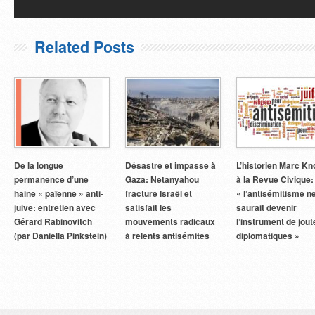
Related Posts
De la longue
Désastre et impasse à
L’historien Marc Kn
permanence d’une
Gaza: Netanyahou
à la Revue Civique:
haine « païenne » anti-
fracture Israël et
« l’antisémitisme n
juive: entretien avec
satisfait les
saurait devenir
Gérard Rabinovitch
mouvements radicaux
l’instrument de jout
(par Daniella Pinkstein)
à relents antisémites
diplomatiques »