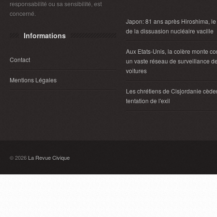
responsabilité ou sa sensibilité, est
concerné.
Japon: 81 ans après Hiroshima, le
de la dissuasion nucléaire vacille
Informations
Aux Etats-Unis, la colère monte co
Contact
un vaste réseau de surveillance d
voitures
Mentions Légales
Les chrétiens de Cisjordanie cèden
tentation de l'exil
© 2026
La Revue Civique