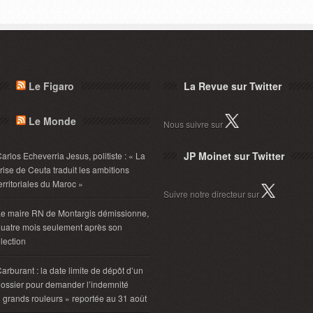
Le Figaro
La Revue sur Twitter
Le Monde
Nous suivre sur
JP Moinet sur Twitter
arlos Echeverria Jesus, politiste : « La
rise de Ceuta traduit les ambitions
erritoriales du Maroc »
Suivre notre directeur sur
e maire RN de Montargis démissionne,
uatre mois seulement après son
lection
arburant : la date limite de dépôt d’un
ossier pour demander l’indemnité
 grands rouleurs » reportée au 31 août