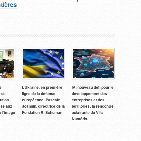
tières
e
L’Ukraine, en première
IA, nouveau défi pour le
e de
ligne de la défense
développement des
tution
européenne: Pascale
entreprises et des
aise aux
Joannin, directrice de la
territoires: la rencontre
e l’image
Fondation R. Schuman
éclairante de Villa
Numéris.