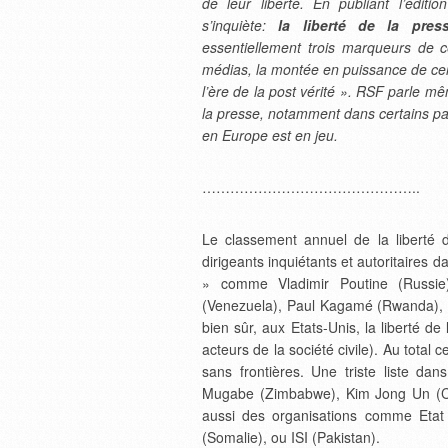
de leur liberté. En publiant l’édit
s’inquiète:
la liberté de la pre
essentiellement trois marqueurs de c
médias, la montée en puissance de cer
l’ère de la post vérité ». RSF parle m
la presse, notamment dans certains pa
en Europe est en jeu.
………………………………………..
Le classement annuel de la liberté 
dirigeants inquiétants et autoritaires 
» comme Vladimir Poutine (Russie
(Venezuela), Paul Kagamé (Rwanda), 
bien sûr, aux Etats-Unis, la liberté 
acteurs de la société civile). Au total 
sans frontières. Une triste liste da
Mugabe (Zimbabwe), Kim Jong Un (Co
aussi des organisations comme Etat i
(Somalie), ou ISI (Pakistan).