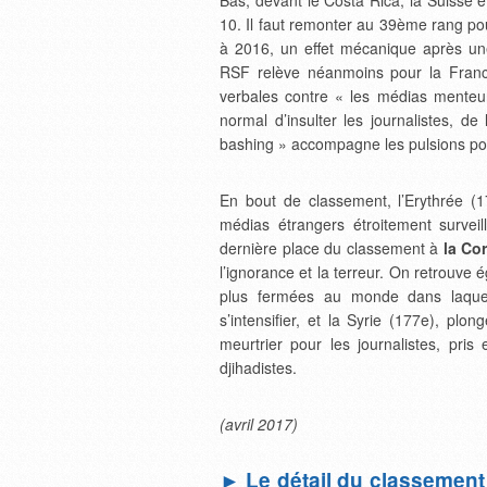
Bas, devant le Costa Rica, la Suisse e
10. Il faut remonter au 39
ème
rang pou
à 2016, un effet mécanique après un
RSF relève néanmoins pour la France
verbales contre « les médias menteur
normal d’insulter les journalistes, de
bashing » accompagne les pulsions pop
En bout de classement, l’Erythrée (
médias étrangers étroitement survei
dernière place du classement à
la Co
l’ignorance et la terreur. On retrouve 
plus fermées au monde dans laquell
s’intensifier, et la Syrie (177e), pl
meurtrier pour les journalistes, pri
djihadistes.
(avril 2017)
► Le détail du classement m