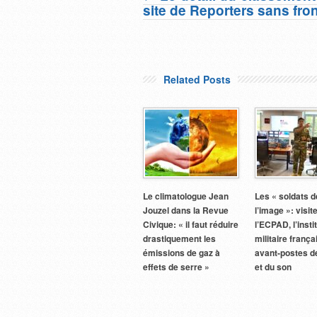
site de Reporters sans fron
Related Posts
Le climatologue Jean
Les « soldats d
Jouzel dans la Revue
l’image »: visit
Civique: « il faut réduire
l’ECPAD, l’insti
drastiquement les
militaire franç
émissions de gaz à
avant-postes d
effets de serre »
et du son