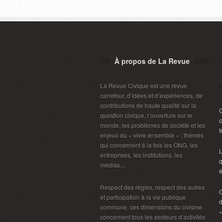
À propos de La Revue
La Revue Civique est une revue
carrefour, d’idées et d’expériences, de
contributions de haute qualité sur la
C
question civique, l’ouverture sur le
c
monde, les problèmes de société et les
t
enjeux du « vivre ensemble » ; thèmes
qui concernent à la fois les ONG, les
L
entreprises, les institutions, les
q
médias....
é
Respect des règles, respect des autres
C
et participation à la vie publique
d
commune, ces dimensions du civisme
«
concernent tous les secteurs d’activités