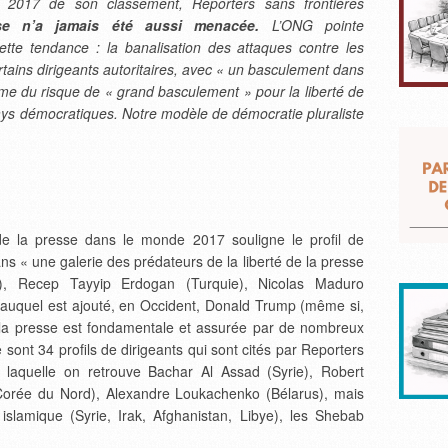
ion 2017 de son classement, Reporters sans frontières
sse n’a jamais été aussi menacée.
L’ONG pointe
ette tendance : la banalisation des attaques contre les
tains dirigeants autoritaires, avec « un basculement dans
ême du risque de « grand basculement » pour la liberté de
ys démocratiques. Notre modèle de démocratie pluraliste
de la presse dans le monde 2017 souligne le profil de
dans « une galerie des prédateurs de la liberté de la presse
), Recep Tayyip Erdogan (Turquie), Nicolas Maduro
auquel est ajouté, en Occident, Donald Trump (même si,
de la presse est fondamentale et assurée par de nombreux
ce sont 34 profils de dirigeants qui sont cités par Reporters
ns laquelle on retrouve Bachar Al Assad (Syrie), Robert
rée du Nord), Alexandre Loukachenko (Bélarus), mais
slamique (Syrie, Irak, Afghanistan, Libye), les Shebab