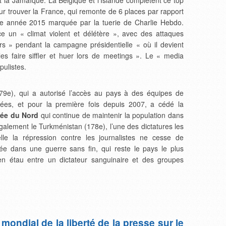
t la Jamaïque. La Belgique et l’Islande complètent ce top
r trouver la France, qui remonte de 6 places par rapport
e année 2015 marquée par la tuerie de Charlie Hebdo.
 un « climat violent et délétère », avec des attaques
s » pendant la campagne présidentielle « où il devient
 les faire siffler et huer lors de meetings ». Le « media
ulistes.
179e), qui a autorisé l’accès au pays à des équipes de
llées, et pour la première fois depuis 2007, a cédé la
rée du Nord
qui continue de maintenir la population dans
également le Turkménistan (178e), l’une des dictatures les
e la répression contre les journalistes ne cesse de
ongée dans une guerre sans fin, qui reste le pays le plus
s en étau entre un dictateur sanguinaire et des groupes
ondial de la liberté de la presse sur le