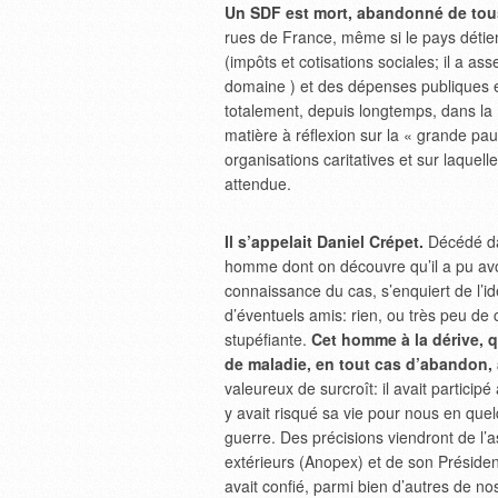
Un SDF est mort, abandonné de tous
rues de France, même si le pays détien
(impôts et cotisations sociales; il a
domaine ) et des dépenses publiques e
totalement, depuis longtemps, dans la m
matière à réflexion sur la « grande pau
organisations caritatives et sur laquel
attendue.
Il s’appelait Daniel Crépet.
Décédé dan
homme dont on découvre qu’il a pu avoi
connaissance du cas, s’enquiert de l’i
d’éventuels amis: rien, ou très peu de 
stupéfiante.
Cet homme à la dérive, qu
de maladie, en tout cas d’abandon, a
valeureux de surcroît: il avait particip
y avait risqué sa vie pour nous en quelq
guerre. Des précisions viendront de l’a
extérieurs (Anopex) et de son Président
avait confié, parmi bien d’autres de nos