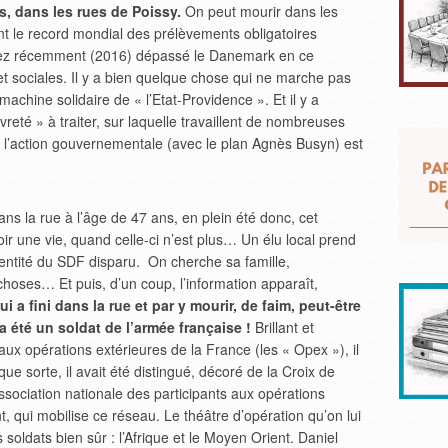
, dans les rues de Poissy.
On peut mourir dans les
t le record mondial des prélèvements obligatoires
 assez récemment (2016) dépassé le Danemark en ce
t sociales. Il y a bien quelque chose qui ne marche pas
achine solidaire de « l’Etat-Providence ». Et il y a
vreté » à traiter, sur laquelle travaillent de nombreuses
le l’action gouvernementale (avec le plan Agnès Busyn) est
s la rue à l’âge de 47 ans, en plein été donc, cet
r une vie, quand celle-ci n’est plus… Un élu local prend
dentité du SDF disparu. On cherche sa famille,
choses… Et puis, d’un coup, l’information apparaît,
i a fini dans la rue et par y mourir, de faim, peut-être
 été un soldat de l’armée française !
Brillant et
é aux opérations extérieures de la France (les « Opex »), il
ue sorte, il avait été distingué, décoré de la Croix de
ssociation nationale des participants aux opérations
, qui mobilise ce réseau. Le théâtre d’opération qu’on lui
 soldats bien sûr : l’Afrique et le Moyen Orient. Daniel