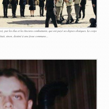
), par les élus et les Anciens combattants, qui ont payé ses dignes obsèques. Le corps
tait, sinon, destiné à une fosse commune…