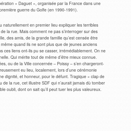
opération « Daguet », organisée par la France dans une
la première guerre du Golfe (en 1990-1991).
 naturellement en premier lieu expliquer les terribles
 de la rue. Mais comment ne pas s’interroger sur des
ille, des amis, de la grande famille qu’est censée être
s, même quand ils ne sont plus que de jeunes anciens
ces liens ont-ils pu se casser, irrémédiablement. On ne
onnelle. Qui mérite tout de même d’être mieux connue.
es, ou de la Ville concernée – Poissy – s’en chargeront-
eusement eu lieu, localement, lors d’une cérémonie
ne dignité, et honneur, pour le défunt. Tragique « clap de
 de la rue, cet illustre SDF qui n’aurait jamais dù tomber
ible oubli, dont on sait qu’il peut tuer les plus valeureux.