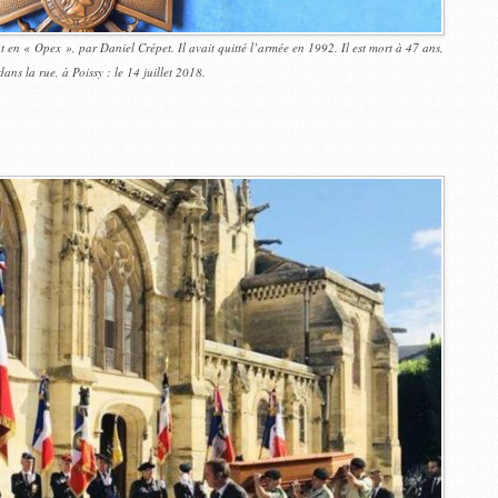
 en « Opex », par Daniel Crépet. Il avait quitté l’armée en 1992. Il est mort à 47 ans,
ans la rue, à Poissy : le 14 juillet 2018.