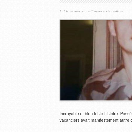
Articles et entretiens
>
Citoyens et vie publique
Incroyable et bien triste histoire. Pas
vacanciers avait manifestement autre