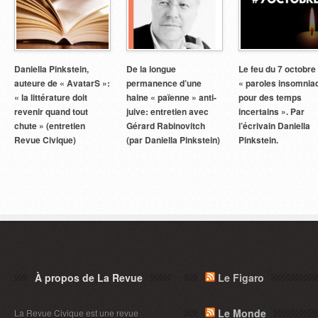
Daniella Pinkstein,
De la longue
Le feu du 7 octobre 
auteure de « AvatarS »:
permanence d’une
« paroles insomnia
« la littérature doit
haine « païenne » anti-
pour des temps
revenir quand tout
juive: entretien avec
incertains ». Par
chute » (entretien
Gérard Rabinovitch
l’écrivain Daniella
Revue Civique)
(par Daniella Pinkstein)
Pinkstein.
À propos de La Revue
Le Figaro
Le Monde
La Revue Civique est une revue