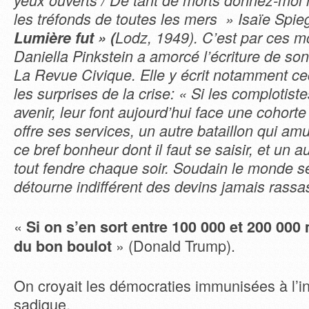
yeux ouverts / De tant de morts donnez-moi 
les tréfonds de toutes les mers » Isaïe Spie
Lumière fut » (
Lodz, 1949). C’est par ces m
Daniella Pinkstein a amorcé l’écriture de son
La Revue Civique. Elle y écrit notamment ceci
les surprises de la crise: « Si les complotist
avenir, leur font aujourd’hui face une cohort
offre ses services, un autre bataillon qui amu
ce bref bonheur dont il faut se saisir, et un a
tout fendre chaque soir. Soudain le monde s
détourne indifférent des devins jamais rassa
«
Si on s’en sort entre 100 000 et 200 000 
» (Donald Trump).
du bon boulot
On croyait les démocraties immunisées à l’in
sadique.