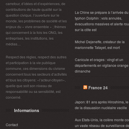
carrefour, d’idées et d’expériences, de
contributions de haute qualité sur la
La Chine se prépare à l’arrivée du
question civique, l’ouverture sur le
typhon Dolphin : vols annulés,
monde, les problèmes de société et les
évacuations massives et alerte ro
enjeux du « vivre ensemble » ; thèmes
sur la côte est
qui concernent à la fois les ONG, les
entreprises, les institutions, les
Michel Dejeneffe, créateur de la
médias....
marionnette Tatayet, est mort
Respect des règles, respect des autres
Canicule et orages : vingt et un
et participation à la vie publique
départements en vigilance orange
commune, ces dimensions du civisme
dimanche
concernent tous les secteurs d’activités
et tous les citoyens: «l’acteur-citoyen»,
quelle que soit son niveau de
France 24
responsabilité ou sa sensibilité, est
concerné.
Japon: 81 ans après Hiroshima, le
de la dissuasion nucléaire vacille
Informations
Aux Etats-Unis, la colère monte co
Contact
un vaste réseau de surveillance d