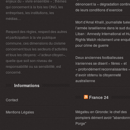
enjeux du « vivre ensemble » ; thèmes
dénoncent la « dégradation contin
qui concernent à la fois les ONG, les
de leurs conditions d’exercice
entreprises, les institutions, les
médias....
Mort d’Amal Khalil, journaliste tué
l’armée israélienne dans le sud du
Respect des règles, respect des autres
Liban : Amnesty International et 
et participation à la vie publique
Rights Watch réclament une enqu
commune, ces dimensions du civisme
pour crime de guerre
concernent tous les secteurs d’activités
et tous les citoyens: «l’acteur-citoyen»,
Deux anciennes footballeuses
quelle que soit son niveau de
iraniennes se disent « fières » et
responsabilité ou sa sensibilité, est
« profondément reconnaissantes 
concerné.
d’avoir obtenu la citoyenneté
australienne
Informations
France 24
Contact
Mégafeu en Gironde: le chef des
Mentions Légales
pompiers dément avoir "abandonn
Porge"