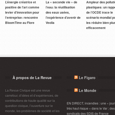
L’énergie créatrice et
La « seconde vie » de
Ampleur des pollut
positive de l’art comme
l’eau: la réutilisation
plastiques: un rapp
levier d’innovation pour
des eaux usées,
de l’OCDE trace le
l’entreprise: rencontre
l’expérience d’avenir de
scénario mondial p
BloomTime au Flore
Veolia
les réduire bien plu
efficacement
À propos de La Revue
Le Figaro
Le Monde
La Revue Civique est une revue
carrefour, d’idées et d’expériences, de
contributions de haute qualité sur la
EN DIRECT, incendies : une « jou
question civique, l’ouverture sur le
très haut risque » dans le Var ; des
monde, les problèmes de société et les
syndicats des SDIS de France