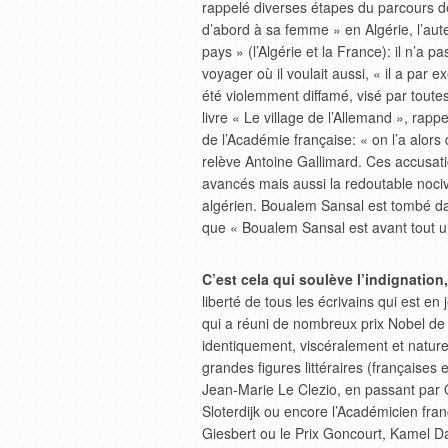
rappelé diverses étapes du parcours de 
d’abord à sa femme » en Algérie, l’aute
pays » (l’Algérie et la France): il n’a p
voyager où il voulait aussi, « il a par e
été violemment diffamé, visé par toute
livre « Le village de l’Allemand », rapp
de l’Académie française: « on l’a alor
relève Antoine Gallimard. Ces accusati
avancés mais aussi la redoutable nociv
algérien. Boualem Sansal est tombé dan
que « Boualem Sansal est avant tout u
C’est cela qui soulève l’indignation
liberté de tous les écrivains qui est en
qui a réuni de nombreux prix Nobel de L
identiquement, viscéralement et naturel
grandes figures littéraires (françaises 
Jean-Marie Le Clezio, en passant par
Sloterdijk ou encore l’Académicien fran
Giesbert ou le Prix Goncourt, Kamel Da