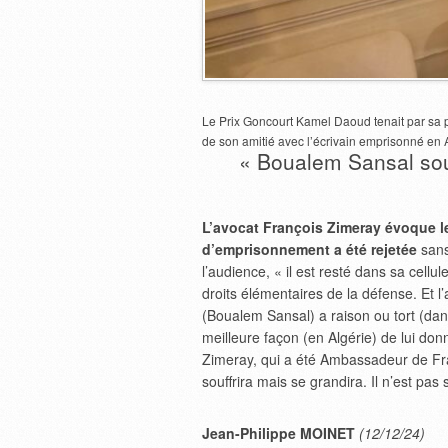
Le Prix Goncourt Kamel Daoud tenait par sa p
de son amitié avec l’écrivain emprisonné en A
« Boualem Sansal souf
L’avocat François Zimeray évoque le
d’emprisonnement a été rejetée
sans
l’audience, « il est resté dans sa cellu
droits élémentaires de la défense. Et l’a
(Boualem Sansal) a raison ou tort (dans
meilleure façon (en Algérie) de lui don
Zimeray, qui a été Ambassadeur de Fr
souffrira mais se grandira. Il n’est pas
Jean-Philippe MOINET
(12/12/24)