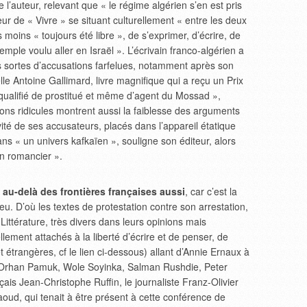
l’auteur, relevant que « le régime algérien s’en est pris
ur de « Vivre » se situant culturellement « entre les deux
as moins « toujours été libre », de s’exprimer, d’écrire, de
xemple voulu aller en Israël ». L’écrivain franco-algérien a
s sortes d’accusations farfelues, notamment après son
elle Antoine Gallimard, livre magnifique qui a reçu un Prix
s qualifié de prostitué et même d’agent du Mossad »,
ons ridicules montrent aussi la faiblesse des arguments
ité de ses accusateurs, placés dans l’appareil étatique
s « un univers kafkaïen », souligne son éditeur, alors
n romancier ».
, au-delà des frontières françaises aussi
, car c’est la
 jeu. D’où les textes de protestation contre son arrestation,
ittérature, très divers dans leurs opinions mais
lement attachés à la liberté d’écrire et de penser, de
et étrangères, cf le lien ci-dessous) allant d’Annie Ernaux à
 Orhan Pamuk, Wole Soyinka, Salman Rushdie, Peter
çais Jean-Christophe Ruffin, le journaliste Franz-Olivier
oud, qui tenait à être présent à cette conférence de