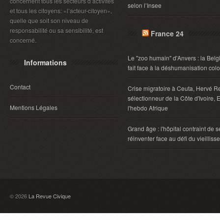
concernent tous les secteurs d’activités
selon l’Insee
et tous les citoyens: «l’acteur-citoyen»,
quelle que soit son niveau de
responsabilité ou sa sensibilité, est
France 24
concerné.
Le "zoo humain" d'Anvers : la Belg
Informations
fait face à la déshumanisation col
Contact
Crise migratoire à Ceuta, Hervé R
sélectionneur de la Côte d'Ivoire, E
Mentions Légales
l'hebdo Afrique
Grand âge : l'hôpital contraint de s
réinventer face au défi du vieillis
© 2026
La Revue Civique