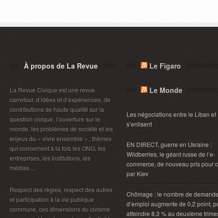
À propos de La Revue
Le Figaro
Le Monde
La Revue Civique est une revue
carrefour, d’idées et d’expériences, de
contributions de haute qualité sur la
Les négociations entre le Liban et 
question civique, l’ouverture sur le
s’enlisent
monde, les problèmes de société et les
enjeux du « vivre ensemble » ; thèmes
EN DIRECT, guerre en Ukraine :
qui concernent à la fois les ONG, les
Wildberries, le géant russe de l’e-
entreprises, les institutions, les
commerce, de nouveau pris pour c
médias....
par Kiev
Respect des règles, respect des autres
Chômage : le nombre de demand
et participation à la vie publique
d’emploi augmente de 0,2 point, p
commune, ces dimensions du civisme
atteindre 8,3 % au deuxième trimes