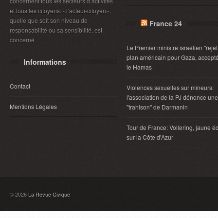
concernent tous les secteurs d’activités
et tous les citoyens: «l’acteur-citoyen»,
quelle que soit son niveau de
France 24
responsabilité ou sa sensibilité, est
concerné.
Le Premier ministre israélien "rejet
plan américain pour Gaza, accept
Informations
le Hamas
Contact
Violences sexuelles sur mineurs:
l'association de la PJ dénonce une
Mentions Légales
"trahison" de Darmanin
Tour de France: Vollering, jaune éc
sur la Côte d'Azur
© 2026
La Revue Civique