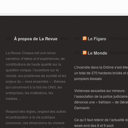
À propos de La Revue
Le Figaro
Le Monde
La Revue Civique est une revue
carrefour, d’idées et d’expériences, de
contributions de haute qualité sur la
L’incendie dans la Drôme s’est éte
question civique, l’ouverture sur le
un total de 370 hectares brûlés et 
monde, les problèmes de société et les
pompiers blessés
enjeux du « vivre ensemble » ; thèmes
qui concernent à la fois les ONG, les
Violences sexuelles sur mineurs :
entreprises, les institutions, les
l’association de la police judiciaire
médias....
dénonce une « trahison » de Géra
Darmanin
Respect des règles, respect des autres
et participation à la vie publique
Ce qu’il faut retenir de l’actualité d
commune, ces dimensions du civisme
week-end des 8 et 9 août