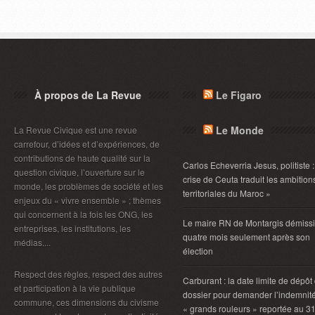
À propos de La Revue
Le Figaro
Le Monde
La Revue Civique est une revue
carrefour, d’idées et d’expériences, de
contributions de haute qualité sur la
Carlos Echeverria Jesus, politiste :
question civique, l’ouverture sur le
crise de Ceuta traduit les ambition
monde, les problèmes de société et les
territoriales du Maroc »
enjeux du « vivre ensemble » ; thèmes
qui concernent à la fois les ONG, les
Le maire RN de Montargis démiss
entreprises, les institutions, les
quatre mois seulement après son
médias....
élection
Respect des règles, respect des autres
Carburant : la date limite de dépôt
et participation à la vie publique
dossier pour demander l’indemnit
commune, ces dimensions du civisme
« grands rouleurs » reportée au 3