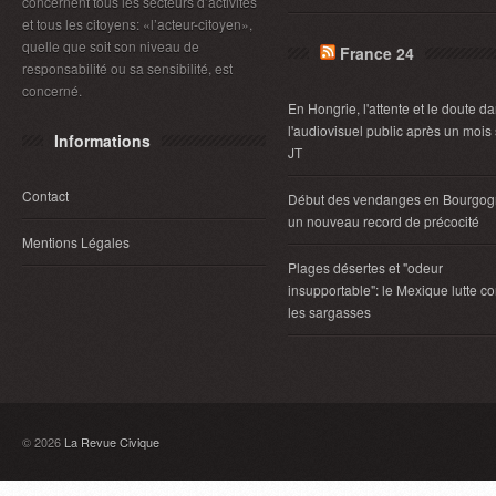
concernent tous les secteurs d’activités
et tous les citoyens: «l’acteur-citoyen»,
quelle que soit son niveau de
France 24
responsabilité ou sa sensibilité, est
concerné.
En Hongrie, l'attente et le doute d
l'audiovisuel public après un mois
Informations
JT
Contact
Début des vendanges en Bourgog
un nouveau record de précocité
Mentions Légales
Plages désertes et "odeur
insupportable": le Mexique lutte co
les sargasses
© 2026
La Revue Civique