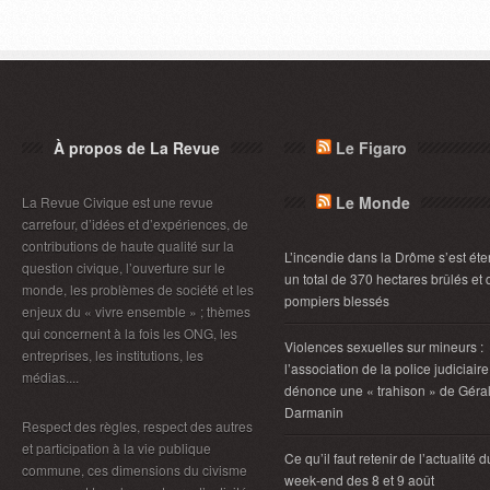
À propos de La Revue
Le Figaro
Le Monde
La Revue Civique est une revue
carrefour, d’idées et d’expériences, de
contributions de haute qualité sur la
L’incendie dans la Drôme s’est éte
question civique, l’ouverture sur le
un total de 370 hectares brûlés et 
monde, les problèmes de société et les
pompiers blessés
enjeux du « vivre ensemble » ; thèmes
qui concernent à la fois les ONG, les
Violences sexuelles sur mineurs :
entreprises, les institutions, les
l’association de la police judiciaire
médias....
dénonce une « trahison » de Géra
Darmanin
Respect des règles, respect des autres
et participation à la vie publique
Ce qu’il faut retenir de l’actualité d
commune, ces dimensions du civisme
week-end des 8 et 9 août