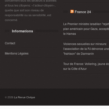
concernent tous les secteurs d’activités
et tous les citoyens: «l’acteur-citoyen»,
quelle que soit son niveau de
France 24
responsabilité ou sa sensibilité, est
concerné.
Le Premier ministre israélien "rejet
plan américain pour Gaza, accept
Informations
le Hamas
Contact
Violences sexuelles sur mineurs:
l'association de la PJ dénonce une
Mentions Légales
"trahison" de Darmanin
Tour de France: Vollering, jaune éc
sur la Côte d'Azur
© 2026
La Revue Civique