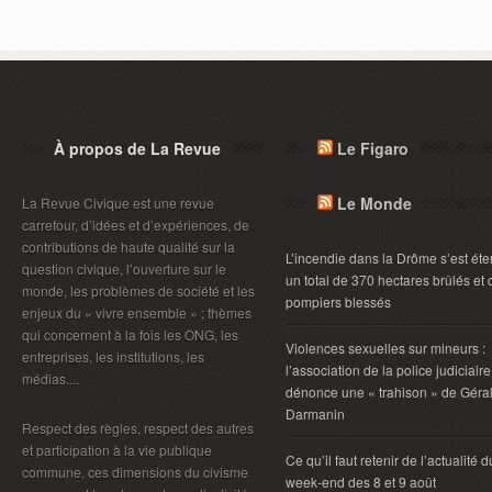
À propos de La Revue
Le Figaro
Le Monde
La Revue Civique est une revue
carrefour, d’idées et d’expériences, de
contributions de haute qualité sur la
L’incendie dans la Drôme s’est éte
question civique, l’ouverture sur le
un total de 370 hectares brûlés et 
monde, les problèmes de société et les
pompiers blessés
enjeux du « vivre ensemble » ; thèmes
qui concernent à la fois les ONG, les
Violences sexuelles sur mineurs :
entreprises, les institutions, les
l’association de la police judiciaire
médias....
dénonce une « trahison » de Géra
Darmanin
Respect des règles, respect des autres
et participation à la vie publique
Ce qu’il faut retenir de l’actualité d
commune, ces dimensions du civisme
week-end des 8 et 9 août