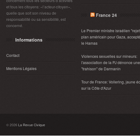
concernent tous les secteurs d’activités
et tous les citoyens: «l’acteur-citoyen»,
quelle que soit son niveau de
France 24
responsabilité ou sa sensibilité, est
concerné.
Le Premier ministre israélien "rejet
plan américain pour Gaza, accept
Informations
le Hamas
Contact
Violences sexuelles sur mineurs:
l'association de la PJ dénonce une
Mentions Légales
"trahison" de Darmanin
Tour de France: Vollering, jaune éc
sur la Côte d'Azur
© 2026
La Revue Civique