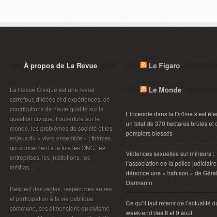
À propos de La Revue
Le Figaro
Le Monde
La Revue Civique est une revue
carrefour, d’idées et d’expériences, de
contributions de haute qualité sur la
L’incendie dans la Drôme s’est éte
question civique, l’ouverture sur le
un total de 370 hectares brûlés et 
monde, les problèmes de société et les
pompiers blessés
enjeux du « vivre ensemble » ; thèmes
qui concernent à la fois les ONG, les
Violences sexuelles sur mineurs :
entreprises, les institutions, les
l’association de la police judiciaire
médias....
dénonce une « trahison » de Géra
Darmanin
Respect des règles, respect des autres
et participation à la vie publique
Ce qu’il faut retenir de l’actualité d
commune, ces dimensions du civisme
week-end des 8 et 9 août