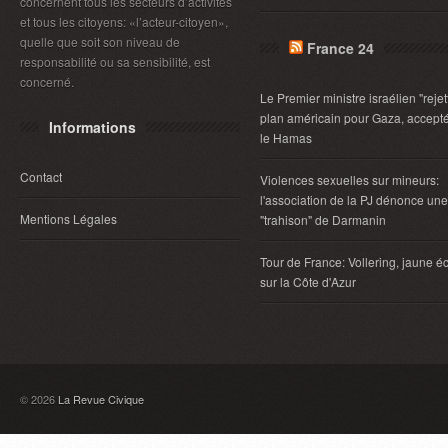
concernent tous les secteurs d’activités
et tous les citoyens: «l’acteur-citoyen»,
quelle que soit son niveau de
France 24
responsabilité ou sa sensibilité, est
concerné.
Le Premier ministre israélien "rejet
plan américain pour Gaza, accept
Informations
le Hamas
Contact
Violences sexuelles sur mineurs:
l'association de la PJ dénonce une
Mentions Légales
"trahison" de Darmanin
Tour de France: Vollering, jaune éc
sur la Côte d'Azur
© 2026
La Revue Civique