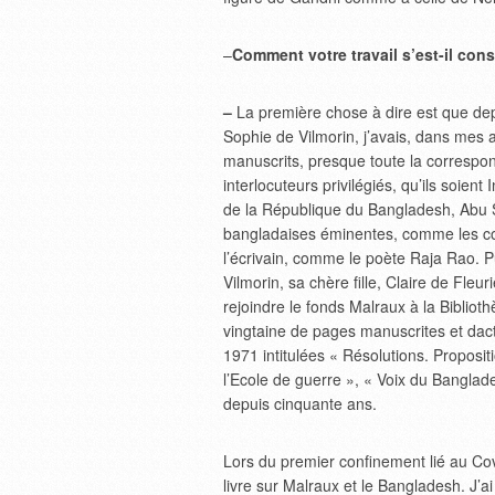
–
Comment votre travail s’est-il cons
–
La première chose à dire est que de
Sophie de Vilmorin, j’avais, dans mes a
manuscrits, presque toute la correspo
interlocuteurs privilégiés, qu’ils soient
de la République du Bangladesh, Abu 
bangladaises éminentes, comme les co
l’écrivain, comme le poète Raja Rao. 
Vilmorin, sa chère fille, Claire de Fle
rejoindre le fonds Malraux à la Biblio
vingtaine de pages manuscrites et dact
1971 intitulées « Résolutions. Proposi
l’Ecole de guerre », « Voix du Banglade
depuis cinquante ans.
Lors du premier confinement lié au Covi
livre sur Malraux et le Bangladesh. J’