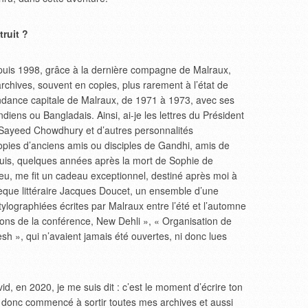
truit ?
puis 1998, grâce à la dernière compagne de Malraux,
rchives, souvent en copies, plus rarement à l’état de
ndance capitale de Malraux, de 1971 à 1973, avec ses
 Indiens ou Bangladais. Ainsi, ai-je les lettres du Président
Sayeed Chowdhury et d’autres personnalités
pies d’anciens amis ou disciples de Gandhi, amis de
Puis, quelques années après la mort de Sophie de
urieu, me fit un cadeau exceptionnel, destiné après moi à
thèque littéraire Jacques Doucet, un ensemble d’une
ylographiées écrites par Malraux entre l’été et l’automne
tions de la conférence, New Dehli », « Organisation de
sh », qui n’avaient jamais été ouvertes, ni donc lues
d, en 2020, je me suis dit : c’est le moment d’écrire ton
ai donc commencé à sortir toutes mes archives et aussi