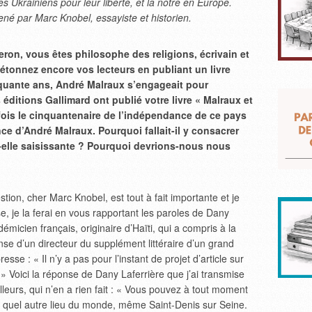
s Ukrainiens pour leur liberté, et la nôtre en Europe.
ené par Marc Knobel, essayiste et historien.
ron, vous êtes philosophe des religions, écrivain et
étonnez encore vos lecteurs en publiant un livre
inquante ans, André Malraux s’engageait pour
ditions Gallimard ont publié votre livre « Malraux et
fois le cinquantenaire de l’indépendance de ce pays
nce d’André Malraux. Pourquoi fallait-il y consacrer
st-elle saisissante ? Pourquoi devrions-nous nous
tion, cher Marc Knobel, est tout à fait importante et je
 je la ferai en vous rapportant les paroles de Dany
émicien français, originaire d’Haïti, qui a compris à la
nse d’un directeur du supplément littéraire d’un grand
sse : « Il n’y a pas pour l’instant de projet d’article sur
» Voici la réponse de Dany Laferrière que j’ai transmise
ailleurs, qui n’en a rien fait : « Vous pouvez à tout moment
 quel autre lieu du monde, même Saint-Denis sur Seine.