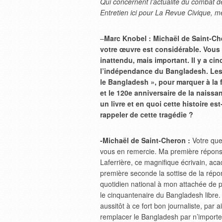
Qui concernent l’actualité du combat de
Entretien ici pour La Revue Civique, m
–
Marc Knobel : Michaël de Saint-Che
votre œuvre est considérable. Vous 
inattendu, mais important. Il y a c
l’indépendance du Bangladesh. Les é
le Bangladesh », pour marquer à la 
et le 120e anniversaire de la naissa
un livre et en quoi cette histoire e
rappeler de cette tragédie ?
-Michaël de Saint-Cheron :
Votre ques
vous en remercie. Ma première réponse,
Laferrière, ce magnifique écrivain, acad
première seconde la sottise de la répo
quotidien national à mon attachée de pre
le cinquantenaire du Bangladesh libre. 
aussitôt à ce fort bon journaliste, par 
remplacer le Bangladesh par n’importe