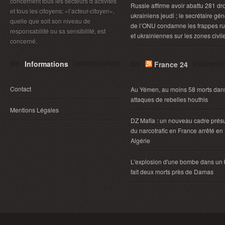
concernent tous les secteurs d’activités
Russie affirme avoir abattu 281 dr
et tous les citoyens: «l’acteur-citoyen»,
ukrainiens jeudi ; le secrétaire gén
quelle que soit son niveau de
de l’ONU condamne les frappes r
responsabilité ou sa sensibilité, est
et ukrainiennes sur les zones civil
concerné.
Informations
France 24
Contact
Au Yémen, au moins 58 morts dan
attaques de rebelles houthis
Mentions Légales
DZ Mafia : un nouveau cadre pré
du narcotrafic en France arrêté en
Algérie
L'explosion d'une bombe dans un
fait deux morts près de Damas