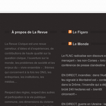
À propos de La Revue
Le Figaro
Le Monde
La Revue Civique est une revue
carrefour, d’idées et d’expériences, de
contributions de haute qualité sur la
Le FLNC radicalise son discours 
question civique, l’ouverture sur le
menaçant « les non-Corses » lors
monde, les problèmes de société et les
conférence de presse clandestine
enjeux du « vivre ensemble » ; thèmes
qui concernent à la fois les ONG, les
EN DIRECT, incendies : dans l’Aud
entreprises, les institutions, les
feu signalé à Montséret est « conte
médias....
dans la Drôme, l’incendie qui a dé
brûlé 240 hectares est « bientôt
Respect des règles, respect des autres
circonscrit »
et participation à la vie publique
commune, ces dimensions du civisme
EN DIRECT, guerre en Ukraine : la