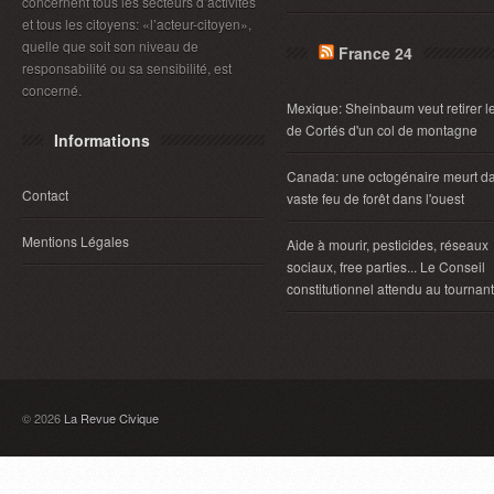
concernent tous les secteurs d’activités
et tous les citoyens: «l’acteur-citoyen»,
quelle que soit son niveau de
France 24
responsabilité ou sa sensibilité, est
concerné.
Mexique: Sheinbaum veut retirer 
de Cortés d'un col de montagne
Informations
Canada: une octogénaire meurt d
Contact
vaste feu de forêt dans l'ouest
Mentions Légales
Aide à mourir, pesticides, réseaux
sociaux, free parties... Le Conseil
constitutionnel attendu au tournant
© 2026
La Revue Civique