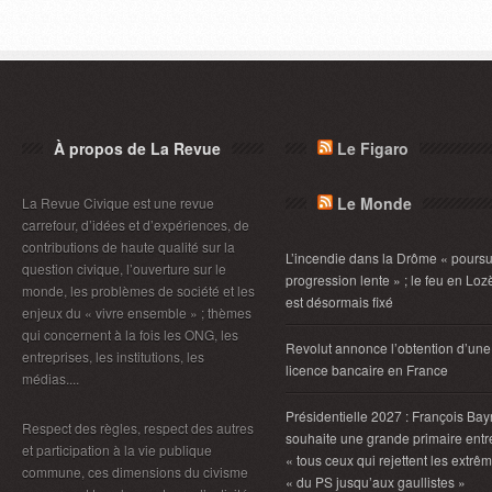
À propos de La Revue
Le Figaro
Le Monde
La Revue Civique est une revue
carrefour, d’idées et d’expériences, de
contributions de haute qualité sur la
L’incendie dans la Drôme « poursu
question civique, l’ouverture sur le
progression lente » ; le feu en Loz
monde, les problèmes de société et les
est désormais fixé
enjeux du « vivre ensemble » ; thèmes
qui concernent à la fois les ONG, les
Revolut annonce l’obtention d’une
entreprises, les institutions, les
licence bancaire en France
médias....
Présidentielle 2027 : François Bay
Respect des règles, respect des autres
souhaite une grande primaire entr
et participation à la vie publique
« tous ceux qui rejettent les extrêm
commune, ces dimensions du civisme
« du PS jusqu’aux gaullistes »