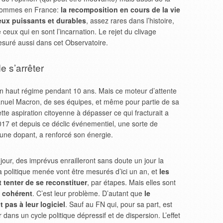
s sommes en France:
la recomposition en cours de la vie
eux puissants et durables
, assez rares dans l’histoire,
 ceux qui en sont l’incarnation. Le rejet du clivage
esuré aussi dans cet Observatoire.
e s’arrêter
en haut régime pendant 10 ans. Mais ce moteur d’attente
uel Macron, de ses équipes, et même pour partie de sa
Cette aspiration citoyenne à dépasser ce qui fracturait a
017 et depuis ce déclic événementiel, une sorte de
une dopant, a renforcé son énergie.
 jour, des imprévus enrailleront sans doute un jour la
a politique menée vont être mesurés d’ici un an, et
les
 tenter de se reconstituer
, par étapes. Mais elles sont
 cohérent
. C’est leur problème. D’autant que
le
pas à leur logiciel
. Sauf au FN qui, pour sa part, est
 dans un cycle politique dépressif et de dispersion. L’effet