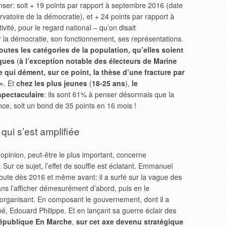
nser: soit + 19 points par rapport à septembre 2016 (date
atoire de la démocratie), et + 24 points par rapport à
tivité, pour le regard national – qu’on disait
r la démocratie, son fonctionnement, ses représentations.
utes les catégories de la population, qu’elles soient
iques
(
à l’exception notable des électeurs de Marine
e qui dément, sur ce point, la thèse d’une fracture par
 »
. Et
chez les plus jeunes
(
18-25 ans
),
le
spectaculaire
: ils sont 61% à penser désormais que la
ce, soit un bond de 35 points en 16 mois !
ui s’est amplifiée
pinion, peut-être le plus important, concerne
 Sur ce sujet, l’effet de souffle est éclatant. Emmanuel
oute dès 2016 et même avant: il a surfé sur la vague des
ans l’afficher démesurément d’abord, puis en le
l’organisant. En composant le gouvernement, dont il a
ppé, Edouard Philippe. Et en lançant sa guerre éclair des
République En Marche
,
sur cet axe devenu stratégique