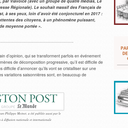
, par Viavoice (avec un groupe de quatre médias, Le
Presse Régionale). Le souhait massif des Français de
t, à ses yeux, loin d’avoir été conjoncturel en 2017 :
d’attentes des citoyens, à un phénomène puissant,
 de moyenne portée ».
……………………………………………….
rain d’opinion, qui se transforment parfois en événement
mènes de décomposition progressive, qu’il est difficile de
us difficile d’annoncer qu’ils vont se cristalliser sur une
s variations saisonnières sont, en beaucoup de
ean-Philippe Moinet, a été publiée aussi par le
 à diffusion nationale et internationale