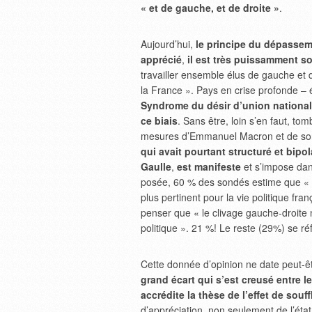
« et de gauche, et de droite »
.
Aujourd’hui,
le principe du dépassem
apprécié
,
il est très puissamment s
travailler ensemble élus de gauche et 
la France ». Pays en crise profonde – 
Syndrome du désir d’union nationa
ce biais
. Sans être, loin s’en faut, t
mesures d’Emmanuel Macron et de s
qui avait pourtant structuré et bipol
Gaulle
,
est manifeste
et s’impose dans
posée, 60 % des sondés estime que « le
plus pertinent pour la vie politique fr
penser que « le clivage gauche-droite n
politique ». 21 %! Le reste (29%) se r
Cette donnée d’opinion ne date peut-êtr
grand écart qui s’est creusé entre l
accrédite la thèse de l’effet de souff
d’appréciation, non seulement de l’état