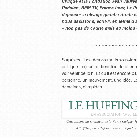
Civique et la Fondation Jean Jaurès
Parisien, BFM TV, France Inter, La 
dépasser le clivage gauche-droite es
nous assistons, écrit-il, en terme 
« non pas de courte mais au moins
…………………………
Surprises. Il est des courants sous-ter
politique majeur, au bénéfice de phéno
voir venir de loin. Et qu’il est encore pl
personne, un mouvement, une idée. Le
domaines, si rapides…
Cette tribune du fondateur de la Revue Civique, J
#HuffPost, site d’informations et d’opinions