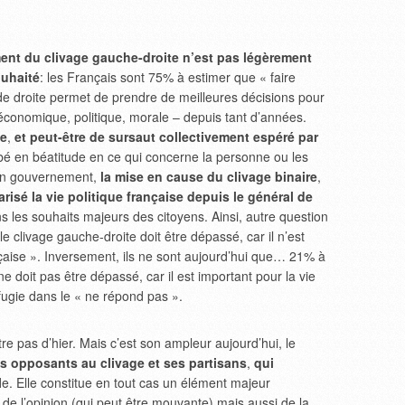
ent du clivage gauche-droite n’est pas légèrement
ouhaité
: les Français sont 75% à estimer que « faire
de droite permet de prendre de meilleures décisions pour
économique, politique, morale – depuis tant d’années.
le
,
et peut-être de sursaut collectivement espéré par
ombé en béatitude en ce qui concerne la personne ou les
on gouvernement,
la mise en cause du clivage binaire
,
arisé la vie politique française depuis le général de
 les souhaits majeurs des citoyens. Ainsi, autre question
 clivage gauche-droite doit être dépassé, car il n’est
ançaise ». Inversement, ils ne sont aujourd’hui que… 21% à
e doit pas être dépassé, car il est important pour la vie
éfugie dans le « ne répond pas ».
e pas d’hier. Mais c’est son ampleur aujourd’hui, le
es opposants au clivage et ses partisans
,
qui
l
e. Elle constitue en tout cas un élément majeur
 de l’opinion (qui peut être mouvante) mais aussi de la