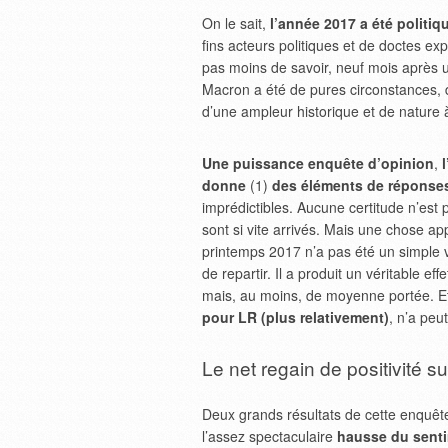
On le sait,
l’année 2017 a été politiq
fins acteurs politiques et de doctes ex
pas moins de savoir, neuf mois après u
Macron a été de pures circonstances, d
d’une ampleur historique et de nature 
Une puissance enquête d’opinion
,
donne
(1)
des éléments de réponse
imprédictibles. Aucune certitude n’est p
sont si vite arrivés. Mais une chose app
printemps 2017 n’a pas été un simple v
de repartir. Il a produit un véritable ef
mais, au moins, de moyenne portée. E
pour LR (plus relativement)
, n’a peu
Le net regain de positivité s
Deux grands résultats de cette enquête
l’assez spectaculaire
hausse du senti