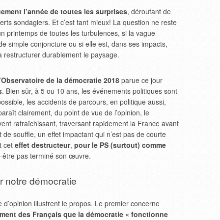
uement l’année de toutes les surprises
, déroutant de
perts sondagiers. Et c’est tant mieux! La question ne reste
n printemps de toutes les turbulences, si la vague
e simple conjoncture ou si elle est, dans ses impacts,
à restructurer durablement le paysage.
l’Observatoire de la démocratie 2018
parue ce jour
s
. Bien sûr, à 5 ou 10 ans, les événements politiques sont
ossible, les accidents de parcours, en politique aussi,
araît clairement, du point de vue de l’opinion, le
ent rafraîchissant, traversant rapidement la France avant
fet de souffle, un effet impactant qui n’est pas de courte
t cet
effet destructeur
,
pour le PS (surtout) comme
t-être pas terminé son œuvre.
ur notre démocratie
 d’opinion illustrent le propos. Le premier concerne
ment des Français que la démocratie « fonctionne