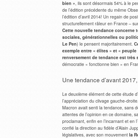
bien »
, ils sont désormais 54% à le pe
de l’édition précédente du même Observ
l’édition d’avril 2014! Un regain de posi
structurellement râleur en France – su
Cette nouvelle tendance concerne to
sociales, générationnelles ou polit
Le Pen
) le pensent majoritairement.
C
exemple entre « élites » et « peuple
renversement de tendance est très 
démocratie « fonctionne bien » en Fran
Une tendance d’avant 2017, q
Le deuxième élément de cette étude d’o
l’appréciation du clivage gauche-droite.
Macron avait senti la tendance, sans d
attentes de l’opinion en ce domaine, s
proclamant, enfin en l’incarnant et en 
confié la direction au fidèle d’Alain Ju
législatives, avec son mouvement
la 