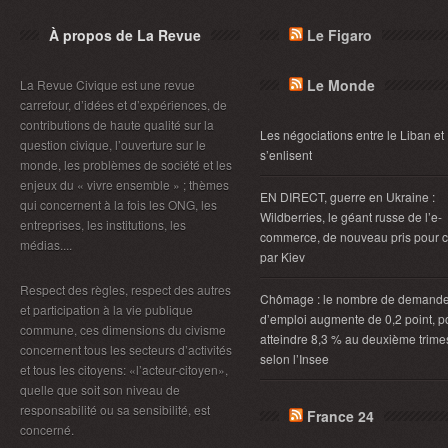
À propos de La Revue
Le Figaro
Le Monde
La Revue Civique est une revue
carrefour, d’idées et d’expériences, de
contributions de haute qualité sur la
Les négociations entre le Liban et 
question civique, l’ouverture sur le
s’enlisent
monde, les problèmes de société et les
enjeux du « vivre ensemble » ; thèmes
EN DIRECT, guerre en Ukraine :
qui concernent à la fois les ONG, les
Wildberries, le géant russe de l’e-
entreprises, les institutions, les
commerce, de nouveau pris pour c
médias....
par Kiev
Respect des règles, respect des autres
Chômage : le nombre de demand
et participation à la vie publique
d’emploi augmente de 0,2 point, p
commune, ces dimensions du civisme
atteindre 8,3 % au deuxième trimes
concernent tous les secteurs d’activités
selon l’Insee
et tous les citoyens: «l’acteur-citoyen»,
quelle que soit son niveau de
responsabilité ou sa sensibilité, est
France 24
concerné.