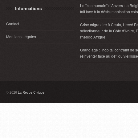
Le "zoo humain" d'Anvers : la Belg
Informations
fait face à la déshumanisation col
Contact
Crise migratoire à Ceuta, Hervé R
sélectionneur de la Côte d'Ivoire, E
Mentions Légales
l'hebdo Afrique
Grand âge : l'hôpital contraint de s
réinventer face au défi du vieillis
© 2026
La Revue Civique