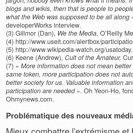
jargon, nobody even knows what it means. If
blogs and wikis, then that is people to peopl
»
what the Web was supposed to be all along
developerWorks interview.
(3) Gillmor (Dan),
, O’Reilly M
We the Media
(4) http://www.useit.com/alertbox/participati
(5) http://www.wikipedia-watch.org/usatoday
(6) Keene (Andrew),
Cur
Cult of the Amateur,
(7) «
More information does not mean better 
same token, more participation does not aut
better society for us. Valuable information a
». Oh Yeon-Ho, fon
participation are needed
Ohmynews.com.
Problématique des nouveaux médi
Mieux combattre l’extrémisme et 