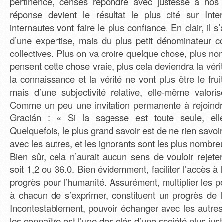
pertinence, censés répondre avec justesse à no
réponse devient le résultat le plus cité sur Inte
internautes vont faire le plus confiance. En clair, il s
d’une expertise, mais du plus petit dénominateur
collectives. Plus on va croire quelque chose, plus n
pensent cette chose vraie, plus cela deviendra la véri
la connaissance et la vérité ne vont plus être le frui
mais d’une subjectivité relative, elle-même valor
Comme un peu une invitation permanente à rejoind
Gracián : « Si la sagesse est toute seule, elle
Quelquefois, le plus grand savoir est de ne rien savoir
avec les autres, et les ignorants sont les plus nombre
Bien sûr, cela n’aurait aucun sens de vouloir rejeter 
soit 1,2 ou 36.0. Bien évidemment, faciliter l’accès à
progrès pour l’humanité. Assurément, multiplier les p
à chacun de s’exprimer, constituent un progrès de l
Incontestablement, pouvoir échanger avec les autre
les connaître est l’une des clés d’une société plus just