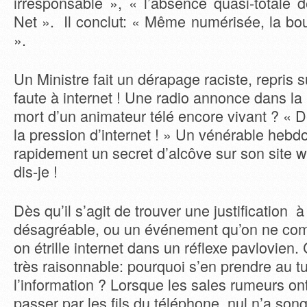
irresponsable », « l’absence quasi-totale d
Net ». Il conclut: « Même numérisée, la bo
».
Un Ministre fait un dérapage raciste, repris su
faute à internet ! Une radio annonce dans la p
mort d’un animateur télé encore vivant ? « D
la pression d’internet ! » Un vénérable hebdo
rapidement un secret d’alcôve sur son site w
dis-je !
Dès qu’il s’agit de trouver une justification
désagréable, ou un événement qu’on ne com
on étrille internet dans un réflexe pavlovien.
très raisonnable: pourquoi s’en prendre au t
l’information ? Lorsque les sales rumeurs 
passer par les fils du téléphone, nul n’a song