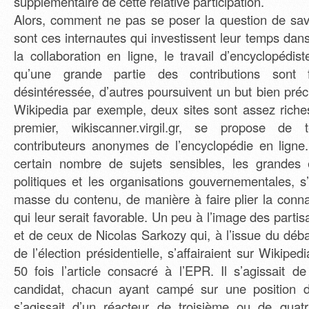
supplémentaire de cette relative participation.
Alors, comment ne pas se poser la question de savo
sont ces internautes qui investissent leur temps dans
la collaboration en ligne, le travail d’encyclopédis
qu’une grande partie des contributions sont 
désintéressée, d’autres poursuivent un but bien pré
Wikipedia par exemple, deux sites sont assez rich
premier, wikiscanner.virgil.gr, se propose de te
contributeurs anonymes de l’encyclopédie en ligne.
certain nombre de sujets sensibles, les grandes e
politiques et les organisations gouvernementales, s
masse du contenu, de manière à faire plier la con
qui leur serait favorable. Un peu à l’image des part
et de ceux de Nicolas Sarkozy qui, à l’issue du déba
de l’élection présidentielle, s’affairaient sur Wikipe
50 fois l’article consacré à l’EPR. Il s’agissait d
candidat, chacun ayant campé sur une position dif
s’agissait d’un réacteur de troisième ou de quat