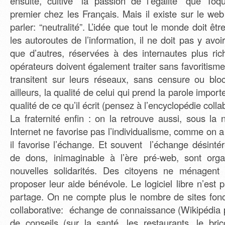
ensuite, cultive “la passion de l’égalité” que Toqu
premier chez les Français. Mais il existe sur le we
parler: “neutralité”. L’idée que tout le monde doit êtr
les autoroutes de l’information, il ne doit pas y avoi
que d’autres, réservées à des internautes plus ri
opérateurs doivent également traiter sans favoritism
transitent sur leurs réseaux, sans censure ou blo
ailleurs, la qualité de celui qui prend la parole impor
qualité de ce qu’il écrit (pensez à l’encyclopédie coll
La fraternité enfin : on la retrouve aussi, sous la
Internet ne favorise pas l’individualisme, comme on a 
il favorise l’échange. Et souvent l’échange désin
de dons, inimaginable à l’ère pré-web, sont org
nouvelles solidarités. Des citoyens ne ménagent
proposer leur aide bénévole. Le logiciel libre n’est
partage. On ne compte plus le nombre de sites fon
collaborative: échange de connaissance (Wikipédia
de conseils (sur la santé, les restaurants, le bric