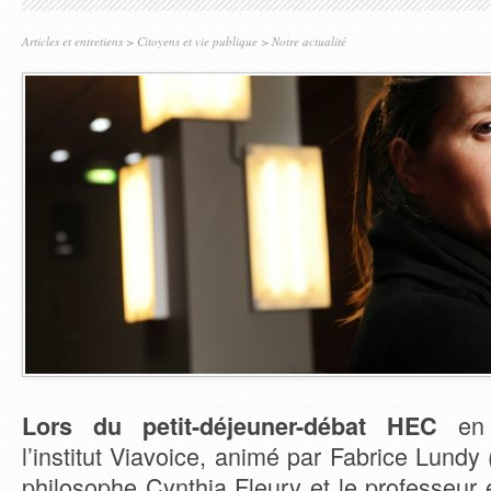
Articles et entretiens
>
Citoyens et vie publique
>
Notre actualité
en p
Lors du petit-déjeuner-débat HEC
l’institut Viavoice,
animé par Fabrice Lundy 
philosophe Cynthia Fleury et le professeur