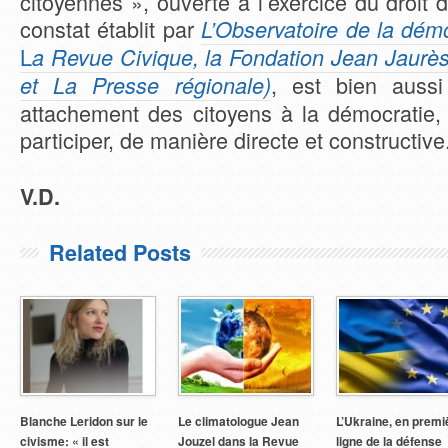
citoyennes », ouverte à l’exercice du droit d
constat établit par
L’Observatoire de la dém
L
a Revue Civique, la Fondation Jean Jaurès
, est bien aussi
et La Presse régionale)
attachement des citoyens à la démocratie, 
participer, de manière directe et constructive
V.D.
Related Posts
Blanche Leridon sur le
Le climatologue Jean
L’Ukraine, en premi
civisme: « il est
Jouzel dans la Revue
ligne de la défense