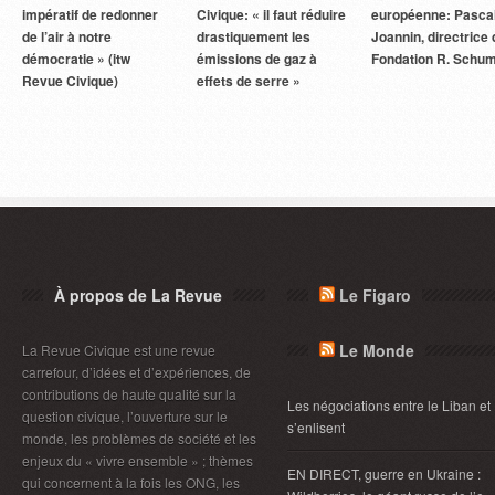
impératif de redonner
Civique: « il faut réduire
européenne: Pasca
de l’air à notre
drastiquement les
Joannin, directrice 
démocratie » (itw
émissions de gaz à
Fondation R. Schu
Revue Civique)
effets de serre »
À propos de La Revue
Le Figaro
Le Monde
La Revue Civique est une revue
carrefour, d’idées et d’expériences, de
contributions de haute qualité sur la
Les négociations entre le Liban et 
question civique, l’ouverture sur le
s’enlisent
monde, les problèmes de société et les
enjeux du « vivre ensemble » ; thèmes
EN DIRECT, guerre en Ukraine :
qui concernent à la fois les ONG, les