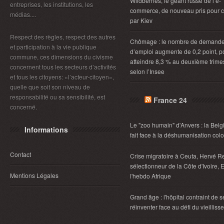
Wildberries, le géant russe de l’e-
entreprises, les institutions, les
commerce, de nouveau pris pour c
médias....
par Kiev
Respect des règles, respect des autres
Chômage : le nombre de demand
et participation à la vie publique
d’emploi augmente de 0,2 point, p
commune, ces dimensions du civisme
atteindre 8,3 % au deuxième trimes
concernent tous les secteurs d’activités
selon l’Insee
et tous les citoyens: «l’acteur-citoyen»,
quelle que soit son niveau de
responsabilité ou sa sensibilité, est
France 24
concerné.
Le "zoo humain" d'Anvers : la Belg
Informations
fait face à la déshumanisation col
Contact
Crise migratoire à Ceuta, Hervé R
sélectionneur de la Côte d'Ivoire, E
Mentions Légales
l'hebdo Afrique
Grand âge : l'hôpital contraint de s
réinventer face au défi du vieillis