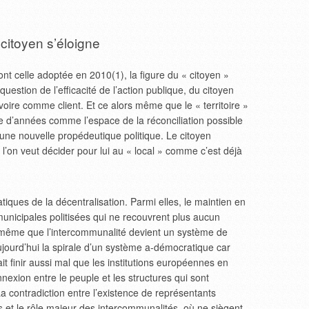
citoyen s’éloigne
ont celle adoptée en 2010(1), la figure du « citoyen »
uestion de l’efficacité de l’action publique, du citoyen
ire comme client. Et ce alors même que le « territoire »
e d’années comme l’espace de la réconciliation possible
d’une nouvelle propédeutique politique. Le citoyen
e l’on veut décider pour lui au « local » comme c’est déjà
iques de la décentralisation. Parmi elles, le maintien en
municipales politisées qui ne recouvrent plus aucun
même que l’intercommunalité devient un système de
ujourd’hui la spirale d’un système a-démocratique car
it finir aussi mal que les institutions européennes en
nexion entre le peuple et les structures qui sont
a contradiction entre l’existence de représentants
t le rôle majeur des intercommunalités, où ne siègent