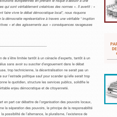
institutions européennes en prenant le risque d’aboutir à une
es qui sont véritablement créatrices des normes ». Il avertit : «
t faire vivre le débat démocratique local”, nous risquons
la démocratie représentative à travers une véritable “ irruption
 actives » et des agissements aux « conséquences ravageuses
_______________________
n de s’être limitée tantôt à un cénacle d’experts, tantôt à un
’élus sans avoir su susciter d’engouement dans le débat
use, trop technicienne, la décentralisation ne serait pas un
te sur l’estrade politique sauf pour scander qu’elle serait trop
nne le quotidien, structure les services publics, solidifie le
éritable enjeu démocratique et de citoyenneté.
rt en part car débattre de l’organisation des pouvoirs locaux,
e la séparation des pouvoirs, le principe de la responsabilité
 la possibilité de l’alternance, le pluralisme, l’existence de