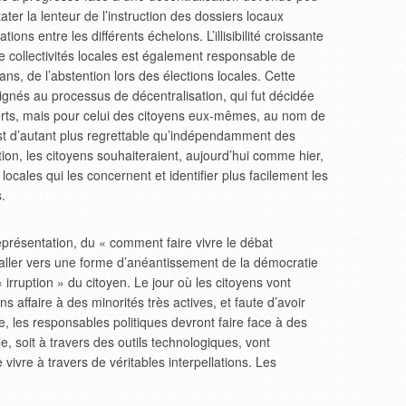
stater la lenteur de l’instruction des dossiers locaux
ons entre les différents échelons. L’illisibilité croissante
e collectivités locales est également responsable de
ns, de l’abstention lors des élections locales. Cette
ssignés au processus de décentralisation, qui fut décidée
perts, mais pour celui des citoyens eux-mêmes, au nom de
 est d’autant plus regrettable qu’indépendamment des
tion, les citoyens souhaiteraient, aujourd’hui comme hier,
ocales qui les concernent et identifier plus facilement les
.
eprésentation, du « comment faire vivre le débat
’aller vers une forme d’anéantissement de la démocratie
 irruption » du citoyen. Le jour où les citoyens vont
 affaire à des minorités très actives, et faute d’avoir
, les responsables politiques devront faire face à des
le, soit à travers des outils technologiques, vont
 vivre à travers de véritables interpellations. Les