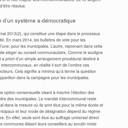
d’être résolue.
e d’un système a-démocratique
17 mai 2013(2), qui constitue une étape dans le processus
té. En mars 2014, les bulletins de vote pour les
l’une, pour les municipales. L’autre, reprenant dans cette
s de siéger au conseil communautaire. Comme le souligne
agit a priori d’un simple arrangement procédural destiné à
 intercommunaux, en réalité il sort de l’ombre ces
ecteurs. Cela signifie a minima qu’à terme la question
parition dans la campagne pour les municipales.
e option consensuelle visant à inscrire l’élection des
adre des municipales. Le mandat intercommunal reste
al dans la mesure où ils sont élus pour la même durée et
nicipaux et leur mode de désignation dépend du régime
s. En effet, seuls sont élus au suffrage universel direct
e communes élisant leurs conseillers au scrutin mixte