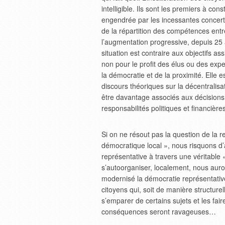
intelligible. Ils sont les premiers à con
engendrée par les incessantes concertati
de la répartition des compétences entr
l’augmentation progressive, depuis 25 a
situation est contraire aux objectifs a
non pour le profit des élus ou des ex
la démocratie et de la proximité. Elle
discours théoriques sur la décentralisa
être davantage associés aux décisions l
responsabilités politiques et financières
Si on ne résout pas la question de la r
démocratique local », nous risquons d
représentative à travers une véritable «
s’autoorganiser, localement, nous aurons
modernisé la démocratie représentative
citoyens qui, soit de manière structurel
s’emparer de certains sujets et les faire
conséquences seront ravageuses…