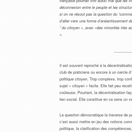
française pourrait finir aussi mal que les 
déconnexion entre le peuple et les structur
si on ne résout pas la question du “commen
d’aller vers une forme d’anéantissement de 
” du citoyen », avec «des minorités très
».
_______
Il est souvent reproché à la décentralisatio
club de praticiens ou encore à un cercle d
politique citoyen. Trop complexe, trop conf
sujet « citoyen » facile. Elle fait peu recet
coûteuse. Pourtant, la décentralisation faço
lien social. Elle constitue en ce sens un v
La question démocratique la traverse de pa
c’est aussi mettre en jeu des notions comm
politique, la clarification des compétences,