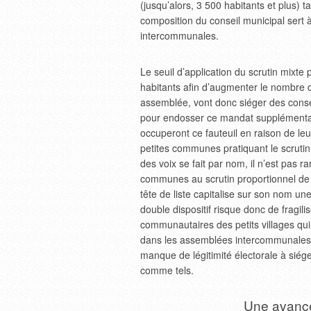
(jusqu’alors, 3 500 habitants et plus) t
composition du conseil municipal sert à
intercommunales.
Le seuil d’application du scrutin mixte
habitants afin d’augmenter le nombre
assemblée, vont donc siéger des consei
pour endosser ce mandat supplémentair
occuperont ce fauteuil en raison de leu
petites communes pratiquant le scrutin
des voix se fait par nom, il n’est pas r
communes au scrutin proportionnel de lis
tête de liste capitalise sur son nom un
double dispositif risque donc de fragili
communautaires des petits villages qu
dans les assemblées intercommunales ma
manque de légitimité électorale à siéger
comme tels.
Une avancée