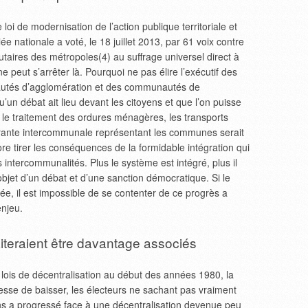
loi de modernisation de l’action publique territoriale et
e nationale a voté, le 18 juillet 2013, par 61 voix contre
utaires des métropoles(4) au suffrage universel direct à
e peut s’arrêter là. Pourquoi ne pas élire l’exécutif des
tés d’agglomération et des communautés de
un débat ait lieu devant les citoyens et que l’on puisse
 le traitement des ordures ménagères, les transports
bérante intercommunale représentant les communes serait
re tirer les conséquences de la formidable intégration qui
intercommunalités. Plus le système est intégré, plus il
’objet d’un débat et d’une sanction démocratique. Si le
e, il est impossible de se contenter de ce progrès a
enjeu.
iteraient être davantage associés
 lois de décentralisation au début des années 1980, la
cesse de baisser, les électeurs ne sachant pas vraiment
oyens a progressé face à une décentralisation devenue peu