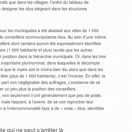
andis que dans les villages, l’ordre du tableau de
 designer les élus siégeant dans les structures
 pour les municipales a été abaissé aux villes de 1 000
 de conseillers communautaires élus. Au sein d’une même
llers dont certains auront été expressément identifiés
e (1 000 habitants et plus) tandis que les autres
r position dans la hiérarchie municipale. Or, dans les très
 majoritaire plurinominal, dans lesquelles le décompte
are que le maire soit le moins bien élu alors que dans les
te (plus de 1 000 habitants), c’est l’inverse. En effet, la
e part non négligeable des suffrages. L’existence de ce
ser un peu plus la position des conseillers
i, non seulement n’ont généralement que peu de poids
is risquent, à l’avenir, de se voir reprocher leur
 à l’intercommunalité face à de « vrais » élus, identifiés
 qui ne peut s’arrêter là