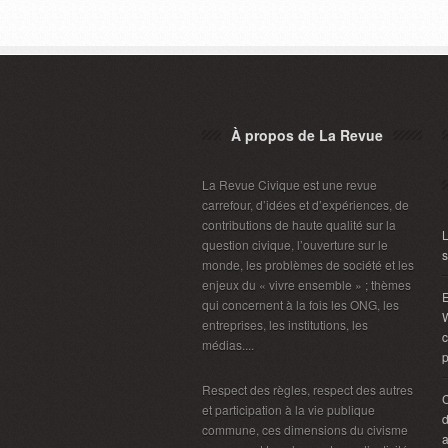
À propos de La Revue
La Revue Civique est une revue
carrefour, d’idées et d’expériences, de
contributions de haute qualité sur la
L
question civique, l’ouverture sur le
s
monde, les problèmes de société et les
enjeux du « vivre ensemble » ; thèmes
E
qui concernent à la fois les ONG, les
W
entreprises, les institutions, les
c
médias....
p
Respect des règles, respect des autres
et participation à la vie publique
d
commune, ces dimensions du civisme
a