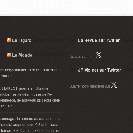
Le Figaro
La Revue sur Twitter
Le Monde
Nous suivre sur
JP Moinet sur Twitter
es négociations entre le Liban et Israël
’enlisent
Suivre notre directeur sur
N DIRECT, guerre en Ukraine :
ildberries, le géant russe de l’e-
ommerce, de nouveau pris pour cible
ar Kiev
Chômage : le nombre de demandeurs
’emploi augmente de 0,2 point, pour
tteindre 8,3 % au deuxième trimestre,