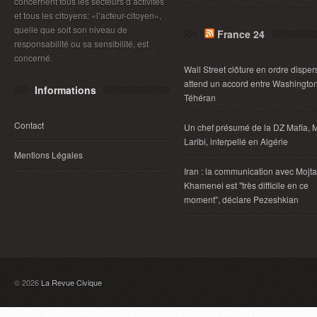
concernent tous les secteurs d’activités
et tous les citoyens: «l’acteur-citoyen»,
quelle que soit son niveau de
France 24
responsabilité ou sa sensibilité, est
concerné.
Wall Street clôture en ordre disper
attend un accord entre Washington
Informations
Téhéran
Contact
Un chef présumé de la DZ Mafia, 
Laribi, interpellé en Algérie
Mentions Légales
Iran : la communication avec Mojt
Khamenei est "très difficile en ce
moment", déclare Pezeshkian
© 2026
La Revue Civique