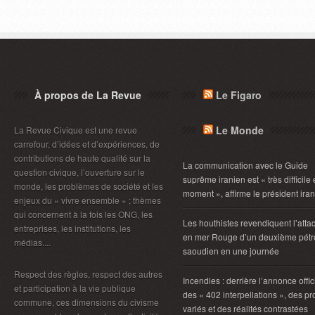
À propos de La Revue
Le Figaro
Le Monde
La Revue Civique est une revue
carrefour, d’idées et d’expériences, de
contributions de haute qualité sur la
La communication avec le Guide
question civique, l’ouverture sur le
suprême iranien est « très difficile
monde, les problèmes de société et les
moment », affirme le président ira
enjeux du « vivre ensemble » ; thèmes
qui concernent à la fois les ONG, les
Les houthistes revendiquent l’atta
entreprises, les institutions, les
en mer Rouge d’un deuxième pétro
médias....
saoudien en une journée
Respect des règles, respect des autres
Incendies : derrière l’annonce offic
et participation à la vie publique
des « 402 interpellations », des pro
commune, ces dimensions du civisme
variés et des réalités contrastées