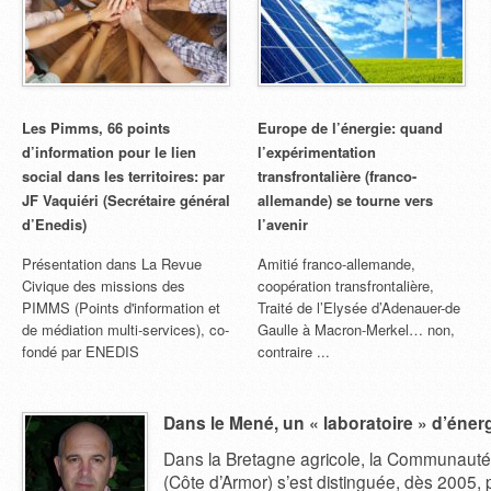
Les Pimms, 66 points
Europe de l’énergie: quand
d’information pour le lien
l’expérimentation
social dans les territoires: par
transfrontalière (franco-
JF Vaquiéri (Secrétaire général
allemande) se tourne vers
d’Enedis)
l’avenir
Présentation dans La Revue
Amitié franco-allemande,
Civique des missions des
coopération transfrontalière,
PIMMS (Points d'information et
Traité de l’Elysée d’Adenauer-de
de médiation multi-services), co-
Gaulle à Macron-Merkel… non,
fondé par ENEDIS
contraire ...
Dans le Mené, un « laboratoire » d’éner
Dans la Bretagne agricole, la Communau
(Côte d’Armor) s’est distinguée, dès 2005, 