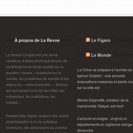
À propos de La Revue
Le Figaro
Le Monde
La Revue Civique est une revue
carrefour, d’idées et d’expériences, de
contributions de haute qualité sur la
La Chine se prépare à l’arrivée du
question civique, l’ouverture sur le
typhon Dolphin : vols annulés,
monde, les problèmes de société et les
évacuations massives et alerte ro
enjeux du « vivre ensemble » ; thèmes
sur la côte est
qui concernent à la fois les ONG, les
entreprises, les institutions, les
Michel Dejeneffe, créateur de la
médias....
marionnette Tatayet, est mort
Respect des règles, respect des autres
Canicule et orages : vingt et un
et participation à la vie publique
départements en vigilance orange
commune, ces dimensions du civisme
dimanche