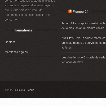
concernent tous les secteurs d’activités
et tous les citoyens: «l’acteur-citoyen»,
quelle que soit son niveau de
France 24
responsabilité ou sa sensibilité, est
concerné.
Japon: 81 ans après Hiroshima, le
de la dissuasion nucléaire vacille
Informations
Aux Etats-Unis, la colère monte co
Contact
un vaste réseau de surveillance d
voitures
Mentions Légales
Les chrétiens de Cisjordanie cèden
tentation de l'exil
© 2026
La Revue Civique