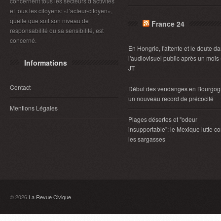
concernent tous les secteurs d’activités
et tous les citoyens: «l’acteur-citoyen»,
quelle que soit son niveau de
France 24
responsabilité ou sa sensibilité, est
concerné.
En Hongrie, l'attente et le doute d
l'audiovisuel public après un mois
Informations
JT
Contact
Début des vendanges en Bourgog
un nouveau record de précocité
Mentions Légales
Plages désertes et "odeur
insupportable": le Mexique lutte co
les sargasses
© 2026
La Revue Civique