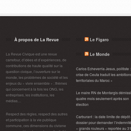
À propos de La Revue
Le Figaro
Le Monde
La Revue Civique est une revue
carrefour, d’idées et d’expériences, de
contributions de haute qualité sur la
Carlos Echeverria Jesus, politiste :
question civique, l’ouverture sur le
crise de Ceuta traduit les ambition
monde, les problèmes de société et les
territoriales du Maroc »
enjeux du « vivre ensemble » ; thèmes
qui concernent à la fois les ONG, les
Le maire RN de Montargis démiss
entreprises, les institutions, les
quatre mois seulement après son
médias....
élection
Respect des règles, respect des autres
Carburant : la date limite de dépôt
et participation à la vie publique
dossier pour demander l’indemnit
commune, ces dimensions du civisme
« grands rouleurs » reportée au 3