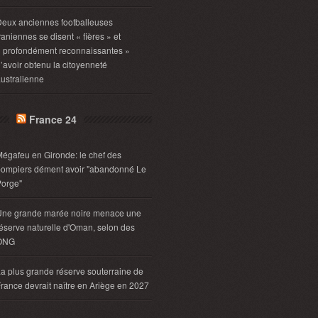
eux anciennes footballeuses
raniennes se disent « fières » et
 profondément reconnaissantes »
’avoir obtenu la citoyenneté
ustralienne
France 24
égafeu en Gironde: le chef des
pompiers dément avoir "abandonné Le
Porge"
Une grande marée noire menace une
éserve naturelle d'Oman, selon des
ONG
a plus grande réserve souterraine de
rance devrait naître en Ariège en 2027