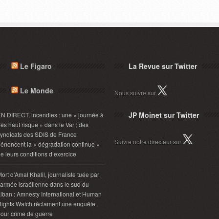
Le Figaro
La Revue sur Twitter
Le Monde
Nous suivre sur
JP Moinet sur Twitter
N DIRECT, incendies : une « journée à
rès haut risque » dans le Var ; des
yndicats des SDIS de France
Suivre notre directeur sur
énoncent la « dégradation continue »
e leurs conditions d’exercice
ort d’Amal Khalil, journaliste tuée par
’armée israélienne dans le sud du
iban : Amnesty International et Human
ights Watch réclament une enquête
our crime de guerre