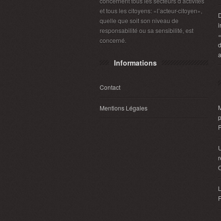
concernent tous les secteurs d’activités
et tous les citoyens: «l’acteur-citoyen»,
D
quelle que soit son niveau de
i
responsabilité ou sa sensibilité, est
«
concerné.
d
a
Informations
Contact
M
Mentions Légales
r
L
F