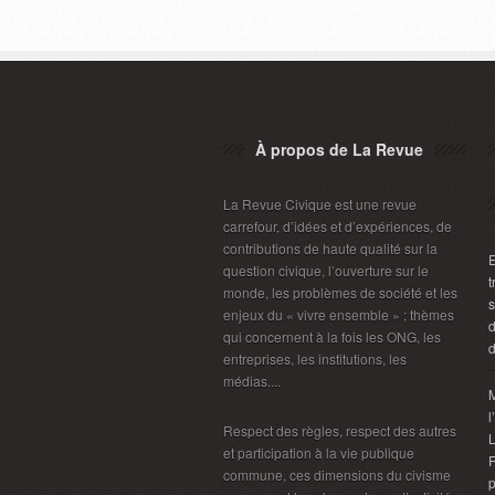
À propos de La Revue
La Revue Civique est une revue
carrefour, d’idées et d’expériences, de
contributions de haute qualité sur la
E
question civique, l’ouverture sur le
t
monde, les problèmes de société et les
s
enjeux du « vivre ensemble » ; thèmes
d
qui concernent à la fois les ONG, les
d
entreprises, les institutions, les
médias....
M
l
Respect des règles, respect des autres
L
et participation à la vie publique
R
commune, ces dimensions du civisme
p