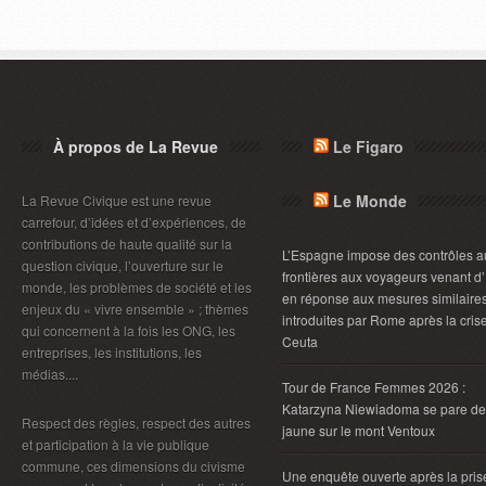
À propos de La Revue
Le Figaro
Le Monde
La Revue Civique est une revue
carrefour, d’idées et d’expériences, de
contributions de haute qualité sur la
L’Espagne impose des contrôles a
question civique, l’ouverture sur le
frontières aux voyageurs venant d’I
monde, les problèmes de société et les
en réponse aux mesures similaire
enjeux du « vivre ensemble » ; thèmes
introduites par Rome après la cris
qui concernent à la fois les ONG, les
Ceuta
entreprises, les institutions, les
médias....
Tour de France Femmes 2026 :
Katarzyna Niewiadoma se pare de
Respect des règles, respect des autres
jaune sur le mont Ventoux
et participation à la vie publique
commune, ces dimensions du civisme
Une enquête ouverte après la pris