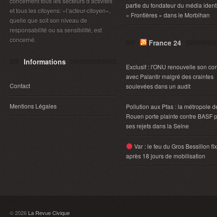
concernent tous les secteurs d’activités
partie du fondateur du média identi
et tous les citoyens: «l’acteur-citoyen»,
« Frontières » dans le Morbihan
quelle que soit son niveau de
responsabilité ou sa sensibilité, est
concerné.
France 24
Informations
Exclusif : l'ONU renouvelle son con
avec Palantir malgré des craintes
Contact
soulevées dans un audit
Mentions Légales
Pollution aux Pfas : la métropole d
Rouen porte plainte contre BASF 
ses rejets dans la Seine
Var : le feu du Gros Bessillon fi
après 18 jours de mobilisation
© 2026
La Revue Civique