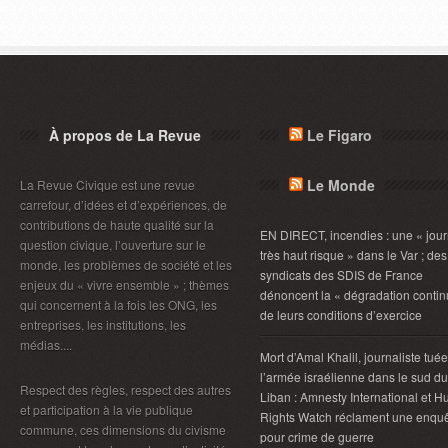
À propos de La Revue
Le Figaro
Le Monde
La Revue Civique est une revue
carrefour, d’idées et d’expériences, de
contributions de haute qualité sur la
EN DIRECT, incendies : une « jou
question civique, l’ouverture sur le
très haut risque » dans le Var ; des
monde, les problèmes de société et les
syndicats des SDIS de France
enjeux du « vivre ensemble » ; thèmes
dénoncent la « dégradation contin
qui concernent à la fois les ONG, les
de leurs conditions d’exercice
entreprises, les institutions, les
médias....
Mort d’Amal Khalil, journaliste tué
l’armée israélienne dans le sud du
Respect des règles, respect des autres
Liban : Amnesty International et 
et participation à la vie publique
Rights Watch réclament une enqu
commune, ces dimensions du civisme
pour crime de guerre