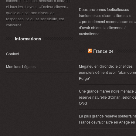
concernent tous les secteurs d’activités
et tous les citoyens: «l’acteur-citoyen»,
Deux anciennes footballeuses
quelle que soit son niveau de
iraniennes se disent « fières » et
responsabilité ou sa sensibilité, est
« profondément reconnaissantes 
concerné.
d’avoir obtenu la citoyenneté
australienne
Informations
France 24
Contact
Mégafeu en Gironde: le chef des
Mentions Légales
pompiers dément avoir "abandonn
Porge"
Une grande marée noire menace 
réserve naturelle d'Oman, selon d
ONG
La plus grande réserve souterrain
France devrait naître en Ariège e