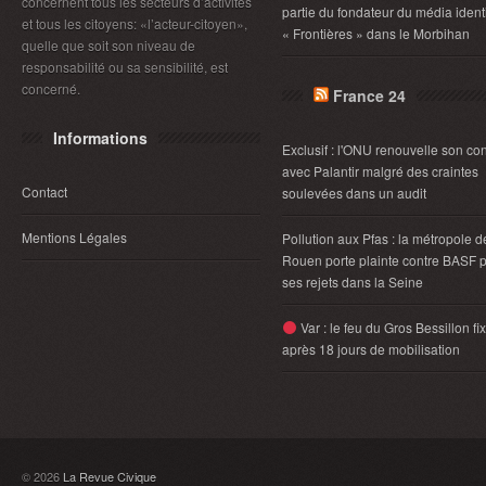
concernent tous les secteurs d’activités
partie du fondateur du média identi
et tous les citoyens: «l’acteur-citoyen»,
« Frontières » dans le Morbihan
quelle que soit son niveau de
responsabilité ou sa sensibilité, est
concerné.
France 24
Informations
Exclusif : l'ONU renouvelle son con
avec Palantir malgré des craintes
Contact
soulevées dans un audit
Mentions Légales
Pollution aux Pfas : la métropole d
Rouen porte plainte contre BASF 
ses rejets dans la Seine
Var : le feu du Gros Bessillon fi
après 18 jours de mobilisation
© 2026
La Revue Civique