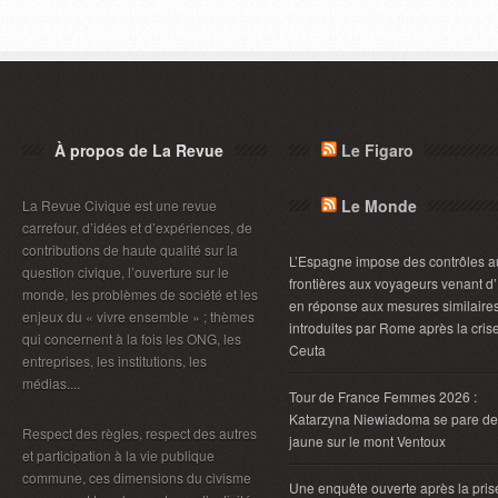
À propos de La Revue
Le Figaro
Le Monde
La Revue Civique est une revue
carrefour, d’idées et d’expériences, de
contributions de haute qualité sur la
L’Espagne impose des contrôles a
question civique, l’ouverture sur le
frontières aux voyageurs venant d’I
monde, les problèmes de société et les
en réponse aux mesures similaire
enjeux du « vivre ensemble » ; thèmes
introduites par Rome après la cris
qui concernent à la fois les ONG, les
Ceuta
entreprises, les institutions, les
médias....
Tour de France Femmes 2026 :
Katarzyna Niewiadoma se pare de
Respect des règles, respect des autres
jaune sur le mont Ventoux
et participation à la vie publique
commune, ces dimensions du civisme
Une enquête ouverte après la pris