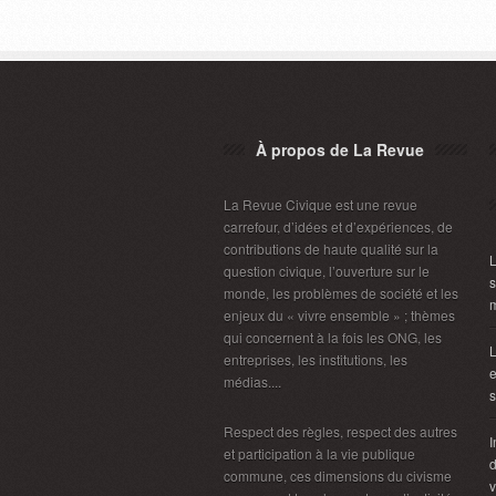
À propos de La Revue
La Revue Civique est une revue
carrefour, d’idées et d’expériences, de
contributions de haute qualité sur la
L
question civique, l’ouverture sur le
s
monde, les problèmes de société et les
m
enjeux du « vivre ensemble » ; thèmes
qui concernent à la fois les ONG, les
L
entreprises, les institutions, les
e
médias....
s
Respect des règles, respect des autres
I
et participation à la vie publique
d
commune, ces dimensions du civisme
v