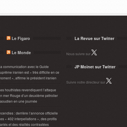
Le Figaro
La Revue sur Twitter
Le Monde
Nous suivre sur
JP Moinet sur Twitter
a communication avec le Guide
uprême iranien est « très difficile en ce
oment », affirme le président iranien
Suivre notre directeur sur
es houthistes revendiquent l’attaque
n mer Rouge d’un deuxième pétrolier
aoudien en une journée
ncendies : derrière l’annonce officielle
es « 402 interpellations », des profils
ariés et des réalités contrastées