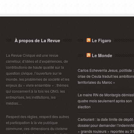
À propos de La Revue
Le Figaro
Le Monde
La Revue Civique est une revue
carrefour, d’idées et d’expériences, de
contributions de haute qualité sur la
Carlos Echeverria Jesus, politiste :
question civique, l’ouverture sur le
crise de Ceuta traduit les ambition
monde, les problèmes de société et les
territoriales du Maroc »
enjeux du « vivre ensemble » ; thèmes
qui concernent à la fois les ONG, les
Le maire RN de Montargis démiss
entreprises, les institutions, les
quatre mois seulement après son
médias....
élection
Respect des règles, respect des autres
Carburant : la date limite de dépôt
et participation à la vie publique
dossier pour demander l’indemnit
commune, ces dimensions du civisme
« grands rouleurs » reportée au 3