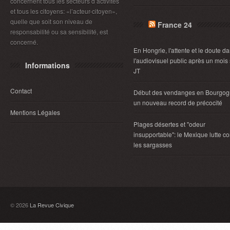
concernent tous les secteurs d’activités
et tous les citoyens: «l’acteur-citoyen»,
quelle que soit son niveau de
France 24
responsabilité ou sa sensibilité, est
concerné.
En Hongrie, l'attente et le doute d
l'audiovisuel public après un mois
Informations
JT
Contact
Début des vendanges en Bourgog
un nouveau record de précocité
Mentions Légales
Plages désertes et "odeur
insupportable": le Mexique lutte co
les sargasses
© 2026
La Revue Civique