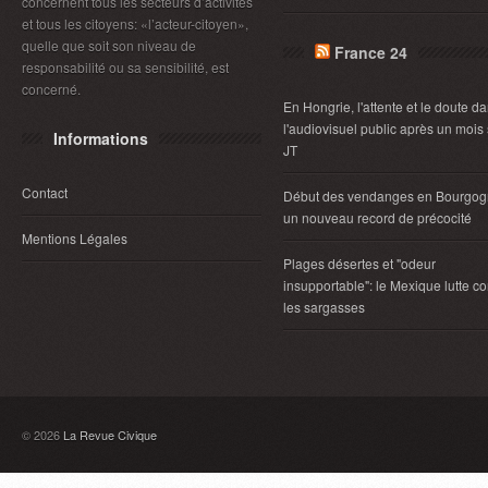
concernent tous les secteurs d’activités
et tous les citoyens: «l’acteur-citoyen»,
quelle que soit son niveau de
France 24
responsabilité ou sa sensibilité, est
concerné.
En Hongrie, l'attente et le doute d
l'audiovisuel public après un mois
Informations
JT
Contact
Début des vendanges en Bourgog
un nouveau record de précocité
Mentions Légales
Plages désertes et "odeur
insupportable": le Mexique lutte co
les sargasses
© 2026
La Revue Civique