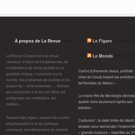
À propos de La Revue
Le Figaro
Le Monde
La Revue Civique est une revue
carrefour, d’idées et d’expériences, de
contributions de haute qualité sur la
Carlos Echeverria Jesus, politiste :
question civique, l’ouverture sur le
crise de Ceuta traduit les ambition
monde, les problèmes de société et les
territoriales du Maroc »
enjeux du « vivre ensemble » ; thèmes
qui concernent à la fois les ONG, les
Le maire RN de Montargis démiss
entreprises, les institutions, les
quatre mois seulement après son
médias....
élection
Respect des règles, respect des autres
Carburant : la date limite de dépôt
et participation à la vie publique
dossier pour demander l’indemnit
commune, ces dimensions du civisme
« grands rouleurs » reportée au 3