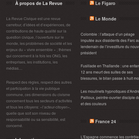
À propos de La Revue
Le Figaro
Le Monde
La Revue Civique est une revue
carrefour, d’idées et d’expériences, de
contributions de haute qualité sur la
Colombie : l’attaque d’un péage
question civique, l’ouverture sur le
imputée aux dissidents des Farc a
monde, les problèmes de société et les
lendemain de l’investiture du nou
enjeux du « vivre ensemble » ; thèmes
président
qui concernent à la fois les ONG, les
entreprises, les institutions, les
Fusillade en Thaïlande : une enfan
médias....
12 ans meurt des suites de ses
blessures, le bilan passe à huit mo
Respect des règles, respect des autres
et participation à la vie publique
Les moulinets hypnotiques d’Andr
commune, ces dimensions du civisme
Pailloux, peintre-ouvrier disciple d
concernent tous les secteurs d’activités
et des couleurs
et tous les citoyens: «l’acteur-citoyen»,
quelle que soit son niveau de
responsabilité ou sa sensibilité, est
France 24
concerné.
L'Espagne commence les contrôle