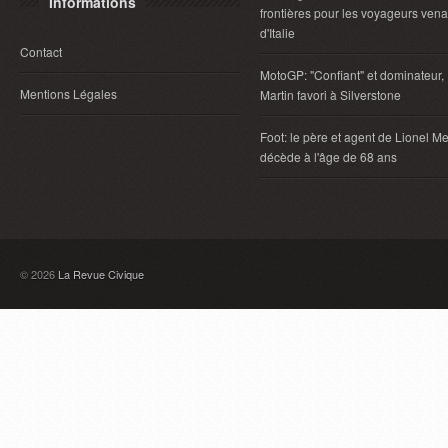
Informations
frontières pour les voyageurs vena
d'Italie
Contact
MotoGP: "Confiant" et dominateur,
Mentions Légales
Martin favori à Silverstone
Foot: le père et agent de Lionel Me
décède à l'âge de 68 ans
© 2026
La Revue Civique