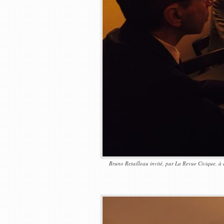
Bruno Retailleau invité, par
La Revue Civique
, à