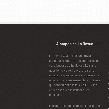
À propos de La Revue
La Revue Civique est une revue
carrefour, d’idées et d’expériences, de
contributions de haute qualité sur la
E
question civique, l’ouverture sur le
t
monde, les problèmes de société et les
s
enjeux du « vivre ensemble » ; thèmes
d
qui concernent à la fois les ONG, les
d
entreprises, les institutions, les
médias....
M
l
Respect des règles, respect des autres
L