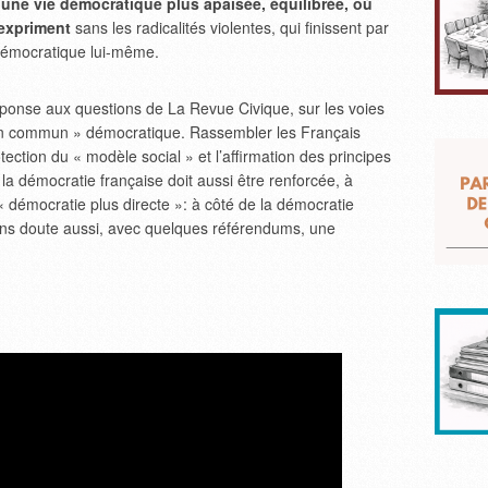
 une vie démocratique plus apaisée, équilibrée, où
’expriment
sans les radicalités violentes, qui finissent par
t démocratique lui-même.
éponse aux questions de La Revue Civique, sur les voies
 bien commun » démocratique. Rassembler les Français
ection du « modèle social » et l’affirmation des principes
 la démocratie française doit aussi être renforcée, à
« démocratie plus directe »: à côté de la démocratie
« sans doute aussi, avec quelques référendums, une