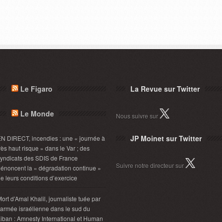
Le Figaro
La Revue sur Twitter
Le Monde
Nous suivre sur
JP Moinet sur Twitter
N DIRECT, incendies : une « journée à
rès haut risque » dans le Var ; des
yndicats des SDIS de France
Suivre notre directeur sur
énoncent la « dégradation continue »
e leurs conditions d’exercice
ort d’Amal Khalil, journaliste tuée par
’armée israélienne dans le sud du
iban : Amnesty International et Human