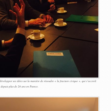
 développer ses idées sur la manière de résoudre « la fracture civique », qui s’accroît
depuis plus de 20 ans en France.