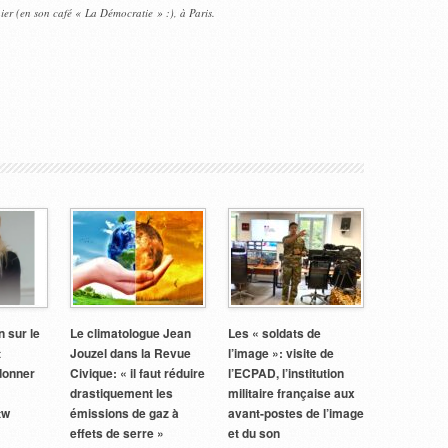
er (en son café « La Démocratie » :), à Paris.
 sur le
Le climatologue Jean
Les « soldats de
t
Jouzel dans la Revue
l’image »: visite de
donner
Civique: « il faut réduire
l’ECPAD, l’institution
drastiquement les
militaire française aux
tw
émissions de gaz à
avant-postes de l’image
effets de serre »
et du son