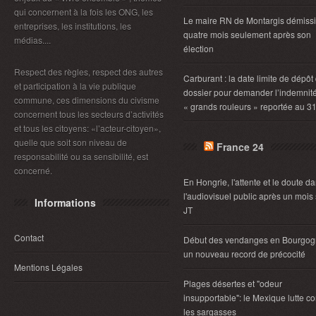
qui concernent à la fois les ONG, les
Le maire RN de Montargis démiss
entreprises, les institutions, les
quatre mois seulement après son
médias....
élection
Respect des règles, respect des autres
Carburant : la date limite de dépôt
et participation à la vie publique
dossier pour demander l’indemnit
commune, ces dimensions du civisme
« grands rouleurs » reportée au 3
concernent tous les secteurs d’activités
et tous les citoyens: «l’acteur-citoyen»,
quelle que soit son niveau de
France 24
responsabilité ou sa sensibilité, est
concerné.
En Hongrie, l'attente et le doute d
l'audiovisuel public après un mois
Informations
JT
Contact
Début des vendanges en Bourgog
un nouveau record de précocité
Mentions Légales
Plages désertes et "odeur
insupportable": le Mexique lutte co
les sargasses