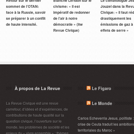
Retour sur le dernier
Blanche Leridon sur le
Le climatologue Je
sommet de l’OTAN:
civisme: « il est
Jouzel dans la Rev
face à la Russie, savoir
impératif de redonner
Civique: « il faut ré
se préparer à un conflit
de l’air à notre
drastiquement les
de haute intensité.
démocratie » (itw
émissions de gaz à
Revue Civique)
effets de serre »
À propos de La Revue
Le Figaro
Le Monde
La Revue Civique est une revue
carrefour, d’idées et d’expériences, de
contributions de haute qualité sur la
Carlos Echeverria Jesus, politiste :
question civique, l’ouverture sur le
crise de Ceuta traduit les ambition
monde, les problèmes de société et les
territoriales du Maroc »
enjeux du « vivre ensemble » ; thèmes