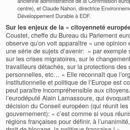
ancienne administratrice de la Commission eur
centre), et Claude Nahon, directrice Environnem
Développement Durable à EDF.
Sur les enjeux de la « citoyenneté europé
Coustet, cheffe du Bureau du Parlement eur
observe qu’on voit apparaître « une opinion
une série de sujets d’avenir: » par exemple 
sur les crises migratoires, sur le changement
travailleurs détachés, sur la protections de
personnelles, etc… » Elle reconnaît que l’or
institutionnelle et politique de l’Europe est c
peut paraître incompréhensible aux citoyens. E
l’eurodéputé Alain Lamassoure, qui évoquai
décision du Conseil européen (qui réunit les 
gouvernement): « c’est comme si vous réunis
régions françaises pour définir, à l’unanimit
droit de blocage, la politique française ! »