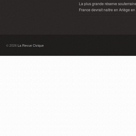
La plus grande réserve souterrain
France devrait naître en Ariège e
© 2026
La Revue Civique