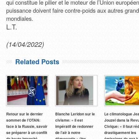
qui constitue le pilier et le moteur de l’Union européenn
puissance doivent faire contre-poids aux autres gran
mondiales.
L.T.
(14/04/2022)
Related Posts
Retour sur le dernier
Blanche Leridon sur le
Le climatologue Je
sommet de l’OTAN:
civisme: « il est
Jouzel dans la Rev
face à la Russie, savoir
impératif de redonner
Civique: « il faut ré
se préparer à un conflit
de l’air à notre
drastiquement les
de haute intensité.
démocratie » (itw
émissions de gaz à