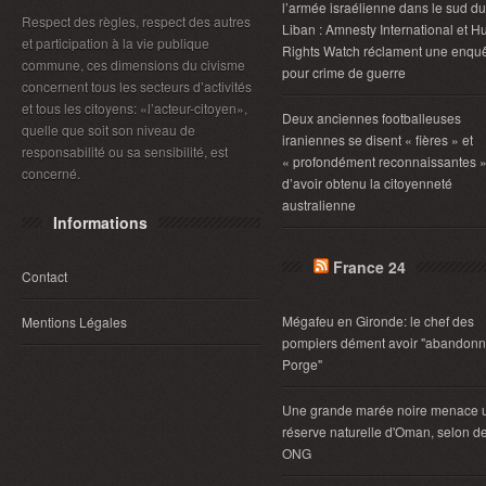
l’armée israélienne dans le sud du
Respect des règles, respect des autres
Liban : Amnesty International et 
et participation à la vie publique
Rights Watch réclament une enqu
commune, ces dimensions du civisme
pour crime de guerre
concernent tous les secteurs d’activités
et tous les citoyens: «l’acteur-citoyen»,
Deux anciennes footballeuses
quelle que soit son niveau de
iraniennes se disent « fières » et
responsabilité ou sa sensibilité, est
« profondément reconnaissantes 
concerné.
d’avoir obtenu la citoyenneté
australienne
Informations
France 24
Contact
Mégafeu en Gironde: le chef des
Mentions Légales
pompiers dément avoir "abandonn
Porge"
Une grande marée noire menace 
réserve naturelle d'Oman, selon d
ONG