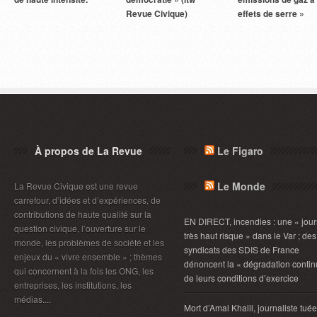
Revue Civique)
effets de serre »
À propos de La Revue
Le Figaro
Le Monde
La Revue Civique est une revue
carrefour, d’idées et d’expériences, de
contributions de haute qualité sur la
EN DIRECT, incendies : une « jou
question civique, l’ouverture sur le
très haut risque » dans le Var ; des
monde, les problèmes de société et les
syndicats des SDIS de France
enjeux du « vivre ensemble » ; thèmes
dénoncent la « dégradation contin
qui concernent à la fois les ONG, les
de leurs conditions d’exercice
entreprises, les institutions, les
médias....
Mort d’Amal Khalil, journaliste tué