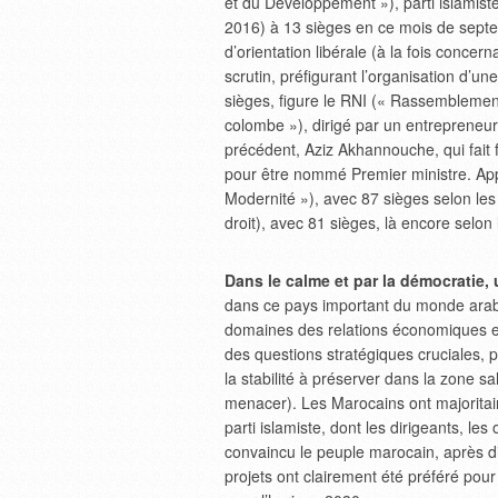
et du Développement »), parti islamist
2016) à 13 sièges en ce mois de septem
d’orientation libérale (à la fois concern
scrutin, préfigurant l’organisation d’u
sièges, figure le RNI (« Rassemblement
colombe »), dirigé par un entrepreneur
précédent, Aziz Akhannouche, qui fait f
pour être nommé Premier ministre. Appa
Modernité »), avec 87 sièges selon les pr
droit), avec 81 sièges, là encore selo
Dans le calme et par la démocratie, 
dans ce pays important du monde arab
domaines des relations économiques et 
des questions stratégiques cruciales, 
la stabilité à préserver dans la zone 
menacer). Les Marocains ont majoritair
parti islamiste, dont les dirigeants, le
convaincu le peuple marocain, après di
projets ont clairement été préféré pour