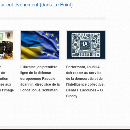
ur cet événement (dans Le Point)
e
L’Ukraine, en première
Performant, l’outil IA
e de
ligne de la défense
doit rester au service
tution
européenne: Pascale
de la démocratie et de
aise aux
Joannin, directrice de la
l’intelligence collective.
e l’image
Fondation R. Schuman
Débat F Escoubès – O
Sibony