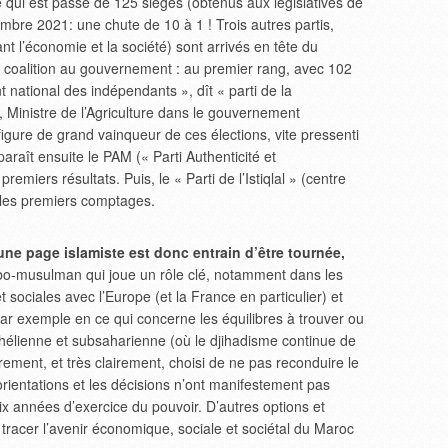
e qui est passé de 125 sièges (obtenus aux législatives de
bre 2021: une chute de 10 à 1 ! Trois autres partis,
ant l’économie et la société) sont arrivés en tête du
ne coalition au gouvernement : au premier rang, avec 102
 national des indépendants », dît « parti de la
, Ministre de l’Agriculture dans le gouvernement
igure de grand vainqueur de ces élections, vite pressenti
raît ensuite le PAM (« Parti Authenticité et
emiers résultats. Puis, le « Parti de l’Istiqlal » (centre
n les premiers comptages.
une page islamiste est donc entrain d’être tournée,
o-musulman qui joue un rôle clé, notamment dans les
sociales avec l’Europe (et la France en particulier) et
par exemple en ce qui concerne les équilibres à trouver ou
sahélienne et subsaharienne (où le djihadisme continue de
ement, et très clairement, choisi de ne pas reconduire le
s orientations et les décisions n’ont manifestement pas
x années d’exercice du pouvoir. D’autres options et
 tracer l’avenir économique, sociale et sociétal du Maroc