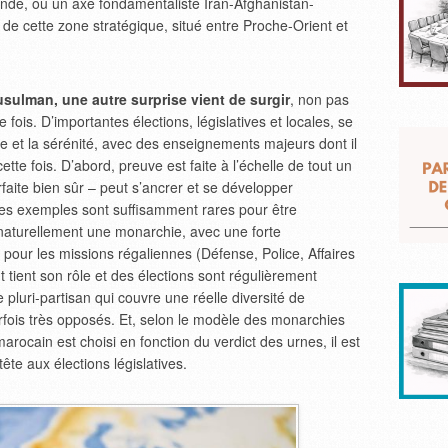
nde, où un axe fondamentaliste Iran-Afghanistan-
e de cette zone stratégique, situé entre Proche-Orient et
usulman, une autre surprise vient de surgir
, non pas
fois. D’importantes élections, législatives et locales, se
e et la sérénité, avec des enseignements majeurs dont il
ette fois. D’abord, preuve est faite à l’échelle de tout un
aite bien sûr – peut s’ancrer et se développer
es exemples sont suffisamment rares pour être
 naturellement une monarchie, avec une forte
r pour les missions régaliennes (Défense, Police, Affaires
t tient son rôle et des élections sont régulièrement
luri-partisan qui couvre une réelle diversité de
parfois très opposés. Et, selon le modèle des monarchies
marocain est choisi en fonction du verdict des urnes, il est
tête aux élections législatives.