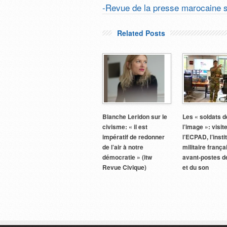
-Revue de la presse marocaine s
Related Posts
Blanche Leridon sur le
Les « soldats d
civisme: « il est
l’image »: visit
impératif de redonner
l’ECPAD, l’insti
de l’air à notre
militaire franç
démocratie » (itw
avant-postes d
Revue Civique)
et du son