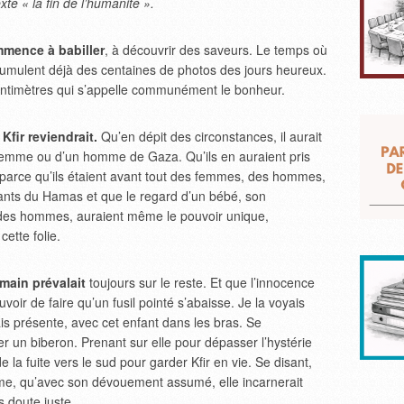
te « la fin de l’humanité ».
mmence à babiller
, à découvrir des saveurs. Le temps où
umulent déjà des centaines de photos des jours heureux.
ntimètres qui s’appelle communément le bonheur.
Kfir reviendrait.
Qu’en dépit des circonstances, il aurait
ne femme ou d’un homme de Gaza. Qu’ils en auraient pris
parce qu’ils étaient avant tout des femmes, des hommes,
tants du Hamas et que le regard d’un bébé, son
ie des hommes, auraient même le pouvoir unique,
ette folie.
main prévalait
toujours sur le reste. Et que l’innocence
uvoir de faire qu’un fusil pointé s’abaisse. Je la voyais
s présente, avec cet enfant dans les bras. Se
ner un biberon. Prenant sur elle pour dépasser l’hystérie
e la fuite vers le sud pour garder Kfir en vie. Se disant,
me, qu’avec son dévouement assumé, elle incarnerait
s doute juste.