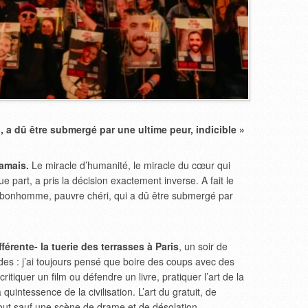
 a dû être submergé par une ultime peur, indicible »
jamais.
Le miracle d’humanité, le miracle du cœur qui
e part, a pris la décision exactement inverse. A fait le
it bonhomme, pauvre chéri, qui a dû être submergé par
férente- la tuerie des terrasses à Paris
, un soir de
udes : j’ai toujours pensé que boire des coups avec des
itiquer un film ou défendre un livre, pratiquer l’art de la
quintessence de la civilisation. L’art du gratuit, de
. Tout sauf une scène de drame et de désolation.