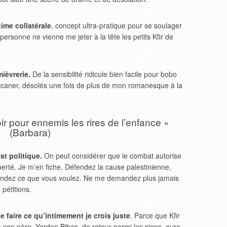
time collatérale
, concept ultra-pratique pour se soulager
e personne ne vienne me jeter à la tête les petits Kfir de
ièvrerie.
De la sensibilité ridicule bien facile pour bobo
 ricaner, désolés une fois de plus de mon romanesque à la
r pour ennemis les rires de l’enfance »
(Barbara)
st politique.
On peut considérer que le combat autorise
iberté. Je m’en fiche. Défendez la cause palestinienne,
défendez ce que vous voulez. Ne me demandez plus jamais
 pétitions.
de faire ce qu’intimement je crois juste
. Parce que Kfir
 son père, Yarden Bibas, de retour parmi les siens, aura