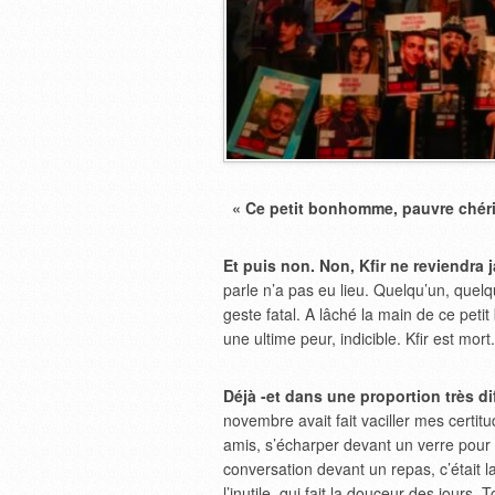
« Ce petit bonhomme, pauvre chéri,
Et puis non. Non, Kfir ne reviendra 
parle n’a pas eu lieu. Quelqu’un, quelqu
geste fatal. A lâché la main de ce pet
une ultime peur, indicible. Kfir est mort.
Déjà -et dans une proportion très dif
novembre avait fait vaciller mes certit
amis, s’écharper devant un verre pour cr
conversation devant un repas, c’était la 
l’inutile, qui fait la douceur des jours