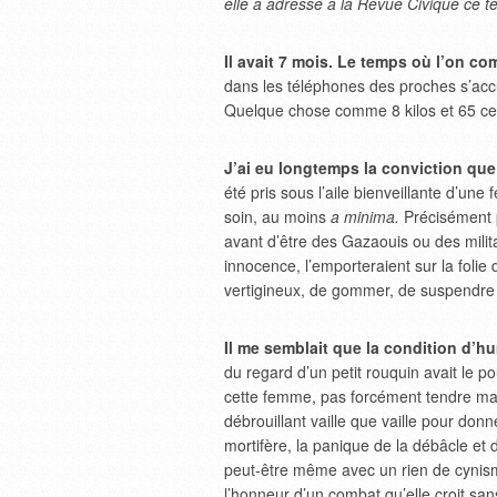
elle a adressé à la Revue Civique ce tex
Il avait 7 mois. Le temps où l’on co
dans les téléphones des proches s’acc
Quelque chose comme 8 kilos et 65 ce
J’ai eu longtemps la conviction que 
été pris sous l’aile bienveillante d’u
soin, au moins
a minima.
Précisément 
avant d’être des Gazaouis ou des mili
innocence, l’emporteraient sur la fol
vertigineux, de gommer, de suspendre c
Il me semblait que la condition d’hu
du regard d’un petit rouquin avait le po
cette femme, pas forcément tendre mai
débrouillant vaille que vaille pour don
mortifère, la panique de la débâcle et d
peut-être même avec un rien de cynis
l’honneur d’un combat qu’elle croit san