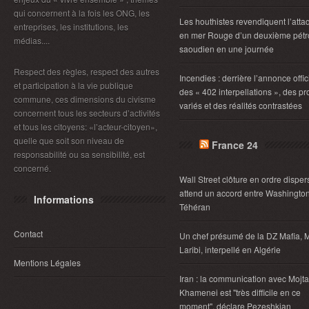
qui concernent à la fois les ONG, les
Les houthistes revendiquent l’atta
entreprises, les institutions, les
en mer Rouge d’un deuxième pétro
médias....
saoudien en une journée
Respect des règles, respect des autres
Incendies : derrière l’annonce offic
et participation à la vie publique
des « 402 interpellations », des pro
commune, ces dimensions du civisme
variés et des réalités contrastées
concernent tous les secteurs d’activités
et tous les citoyens: «l’acteur-citoyen»,
quelle que soit son niveau de
France 24
responsabilité ou sa sensibilité, est
concerné.
Wall Street clôture en ordre disper
attend un accord entre Washington
Informations
Téhéran
Contact
Un chef présumé de la DZ Mafia, 
Laribi, interpellé en Algérie
Mentions Légales
Iran : la communication avec Mojt
Khamenei est "très difficile en ce
moment", déclare Pezeshkian