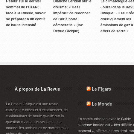
Retour sur le dernier
Blanche Leridon sur le
Le climatologue Je
sommet de l’OTAN:
civisme: « il est
Jouzel dans la Rev
face à la Russie, savoir
impératif de redonner
Civique: « il faut ré
se préparer à un conflit
de l’air à notre
drastiquement les
de haute intensité.
démocratie » (itw
émissions de gaz à
Revue Civique)
effets de serre »
À propos de La Revue
Le Figaro
Le Monde
La Revue Civique est une revue
carrefour, d’idées et d’expériences, de
contributions de haute qualité sur la
La communication avec le Guide
question civique, l’ouverture sur le
suprême iranien est « très difficile
monde, les problèmes de société et les
moment », affirme le président ira
enjeux du « vivre ensemble » ; thèmes